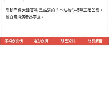
隱秘而偉大鐘百鳴 是誰演的？本站為你揭曉正確答案，
鍾百鳴扮演者為李強。
鍾百鳴是誰演的,鍾百鳴扮演者,隱秘而偉大鐘百鳴
電視劇劇情
电影劇情
明星資料
綜藝節目