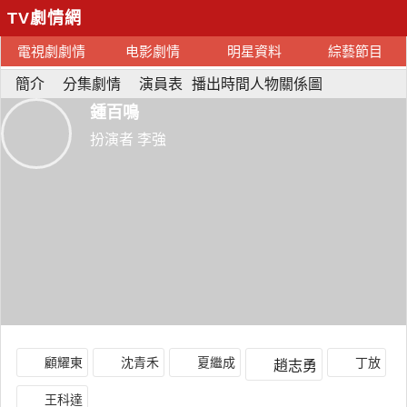
TV劇情網
電視劇劇情
电影劇情
明星資料
綜藝節目
簡介
分集劇情
演員表
播出時間人物關係圖
鍾百鳴
扮演者 李強
顧耀東
沈青禾
夏繼成
丁放
趙志勇
王科達