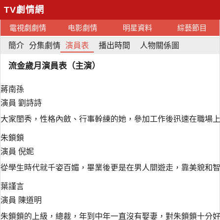
TV劇情網
電視劇劇情
电影劇情
明星資料
綜藝節目
簡介
分集劇情
演員表
播出時間
人物關係圖
流金歲月演員表（主演）
蔣南孫
演員 劉詩詩
大家閨秀，性格內斂、行事幹練的她，參加工作後迅速在職場
朱鎖鎖
演員 倪妮
從學生時代就千姿百媚，畢業後更是在男人間遊走，靠美貌和
葉謹言
演員 陳道明
朱鎖鎖的上級，總裁，年到中年一直沒有娶妻，對朱鎖鎖十分