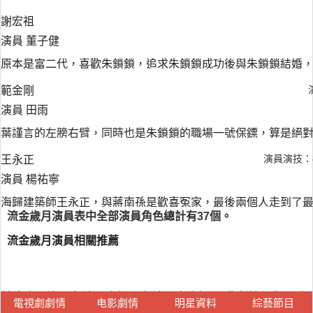
謝宏祖
演員 董子健
原本是富二代，喜歡朱鎖鎖，追求朱鎖鎖成功後與朱鎖鎖結婚
範金剛
演員 田雨
葉謹言的左膀右臂，同時也是朱鎖鎖的職場一號保鏢，算是絕
演員演技：
王永正
演員 楊祐寧
海歸建築師王永正，與蔣南孫是歡喜冤家，最後兩個人走到了
流金歲月演員表中全部演員角色總計有37個。
流金歲月演員相關推薦
流金歲月演員表,演員介紹,全部演員表介紹_分集劇情全集_電視
電視劇劇情
电影劇情
明星資料
綜藝節目