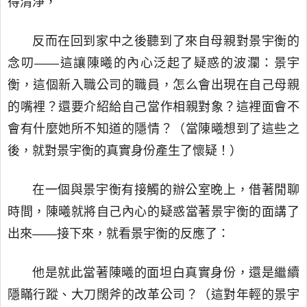
得清淨，
反而在回到家中之後聽到了來自母親對景宇衡的
念叨——這讓陳曦的內心泛起了疑惑的波瀾：景宇
衡，這個新入職公司的職員，怎么會出現在自己母親
的嘴裡？還要介紹給自己當作相親對象？這裡面會不
會有什麼她所不知道的隱情？（當陳曦想到了這些之
後，就對景宇衡的真實身份產生了懷疑！）
在一個與景宇衡有接觸的辦公室晚上，借著閒聊
時間，陳曦就將自己內心的疑惑當著景宇衡的面講了
出來——接下來，就看景宇衡的反應了：
他是就此當著陳曦的面坦白真實身份，還是繼續
隱瞞行蹤、大刀闊斧的改革公司？（這對年輕的景宇