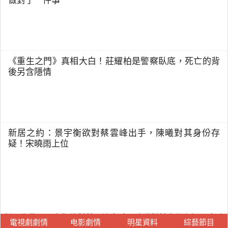
做對了一件事
《重生之門》真相大白！莊耀柏是警察臥底，死亡的背
後另含隱情
新居之約：景宇衡欲對蔡雲峰出手，陳曦對其身份存
疑！宋曉雨上位
新居之約：景宇衡欲對蔡雲峰出手，陳曦對其身份存疑！宋曉
電視劇劇情
电影劇情
明星資料
綜藝節目