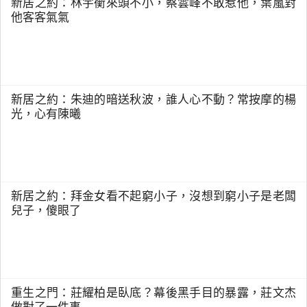
新居之約：林宇衡來頭不小，蔡雲峰不敢惹他，葉嵐對
他客客氣氣
新居之約：朱迪的暗送秋波，誰人心不動？常按摩的楊
光，心有陳曦
新居之約：拜金女看不起窮小子，沒想到窮小子是老闆
兒子，傻眼了
重生之門：莊耀柏是臥底？幕後黑手目的暴露，莊文杰