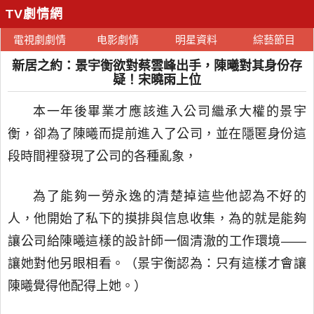
TV劇情網
電視劇劇情
电影劇情
明星資料
綜藝節目
新居之約：景宇衡欲對蔡雲峰出手，陳曦對其身份存
疑！宋曉雨上位
本一年後畢業才應該進入公司繼承大權的景宇
衡，卻為了陳曦而提前進入了公司，並在隱匿身份這
段時間裡發現了公司的各種亂象，
為了能夠一勞永逸的清楚掉這些他認為不好的
人，他開始了私下的摸排與信息收集，為的就是能夠
讓公司給陳曦這樣的設計師一個清澈的工作環境——
讓她對他另眼相看。（景宇衡認為：只有這樣才會讓
陳曦覺得他配得上她。）