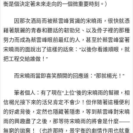
衡是個決定著未來走向的一個微重要時刻。）
因那次酒局而被蔡雲峰賞識的宋曉雨，很快就憑
藉著靚麗的青春和聽話的韌勁兒、以及骨子裡的那種
努力而成為蔡雲峰眼前最紅的人，甚至於蔡雲峰當著
宋曉雨的面說出了這樣的話來：“以後你看誰順眼，就
把工程交給誰做！”
而宋曉雨當即喜笑顏開的回應道：“那就楊光！”
筆者個人：有了現在“上位”後的宋曉雨的幫襯，相
信楊光接下來的活兒肯定不會少！但伴隨著這種便利
的好處背後，定然也隱藏著隱患，等到蔡雲峰對宋曉
雨的興趣盡了之後，那等待宋曉雨的將會是什麼——
無窮的拋棄！（也許那時，景宇衡的劇情作用也就重