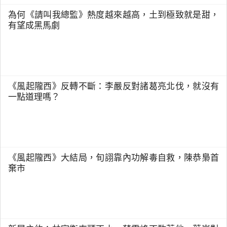
為何《請叫我總監》熱度越來越高，土到極致就是甜，
有望成黑馬劇
《風起隴西》反轉不斷：李嚴反對諸葛亮北伐，就沒有
一點道理嗎？
《風起隴西》大結局，旬詡靠內功解毒自救，陳恭梟首
棄市