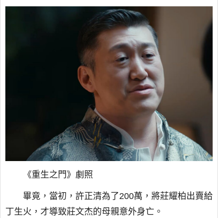
《重生之門》劇照
畢竟，當初，許正清為了200萬，將莊耀柏出賣給
丁生火，才導致莊文杰的母親意外身亡。