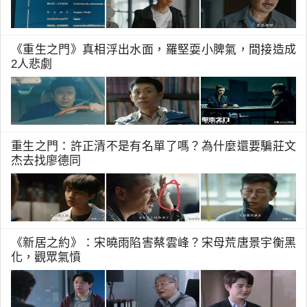
《重生之門》真相浮出水面，羅堅耍小脾氣，間接造成
2人悲劇
重生之門：許正清不是有名單了嗎？為什麼還要騙莊文
杰去找廖德同
《新居之約》：宋曉雨陷害蔡雲峰？宋母荒唐景宇衡黑
化，觀眾氣憤