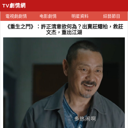
TV劇情網
電視劇劇情
电影劇情
明星資料
綜藝節目
《重生之門》：許正清意欲何為？出賣莊耀柏，救莊
文杰，重出江湖