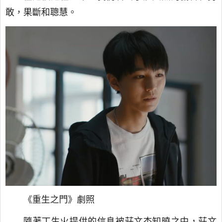
敢，果斷和聰慧。
《重生之門》劇照
隨著丁生火提供的信息被莊文杰知曉之中，莊文