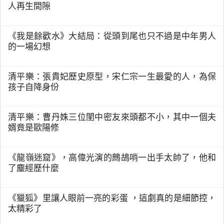
人再生間隙
《我是餘歡水》大結局：從頭到尾也只不過是中年男人
的一場幻想
清平樂：張貴妃歷史原型，宋仁宗一生最愛的人，為保
孩子自降身份
清平樂：曹丹姝三位閨中密友來頭都不小，其中一個夫
婿竟是歐陽修
《龍嶺迷窟》，高偉光演的鷓鴣哨一出手太帥了，他和
了塵經歷什麼
《獵狐》里讓人眼前一亮的彩蛋 ，這劇真的是細節控，
太精彩了