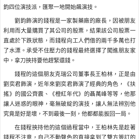
鈞四位演技派，匯聚一地開始飆演技。
劉鈞飾演的錢程是一家製藥廠的廠長，因被朋友
利用而大量購買了其公司的股票，結果該公司股票一
直處於下跌狀態，而錢程向工人們借的兩千多萬也打
了水漂。承受不住壓力的錢程最終選擇了闖進朋友家
中，拿刀挾持要他趕緊還錢。
錢程的這個朋友克瑞公司董事長王柏林，正是由
劉奕君飾演，近年來劉奕君飾演了經典的角色，《扶
搖》的國公齊震、《橙紅年代》的聶萬峰等等，他那
讓人迷惑的眼神，毫無破綻的演技，讓人無法辨別他
究竟是好是壞，不到最後一刻，他都都能扳回一局。
在錢程挾持他的這個過程當中，王柏林先是趁著
錢程不注意，自己不動聲色的直接拿到了雙方簽訂的