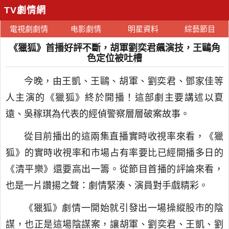
TV劇情網
電視劇劇情
电影劇情
明星資料
綜藝節目
《獵狐》首播好評不斷，胡軍劉奕君飆演技，王鷗角
色定位被吐槽
今晚，由王凱、王鷗、胡軍、劉奕君、鄧家佳等
人主演的《獵狐》終於開播！這部劇主要講述以夏
遠、吳稼琪為代表的經偵警察層層破案故事。
從目前播出的這兩集直播實時收視率來看，《獵
狐》的實時收視率和市場占有率要比已經開播多日的
《清平樂》還要高出一籌。從節目首播的評論來看，
也是一片讚揚之聲：劇情緊湊、演員對手戲精彩。
《獵狐》劇情一開始就引發出一場操縱股市的陰
謀，也正是這場陰謀案，讓胡軍、劉奕君、王凱、劉