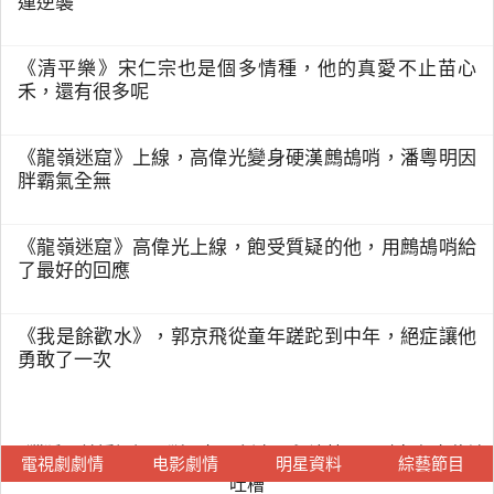
運逆襲
《清平樂》宋仁宗也是個多情種，他的真愛不止苗心
禾，還有很多呢
《龍嶺迷窟》上線，高偉光變身硬漢鷓鴣哨，潘粵明因
胖霸氣全無
《龍嶺迷窟》高偉光上線，飽受質疑的他，用鷓鴣哨給
了最好的回應
《我是餘歡水》，郭京飛從童年蹉跎到中年，絕症讓他
勇敢了一次
《獵狐》首播好評不斷，胡軍劉奕君飆演技，王鷗角色定位被
電視劇劇情
电影劇情
明星資料
綜藝節目
吐槽