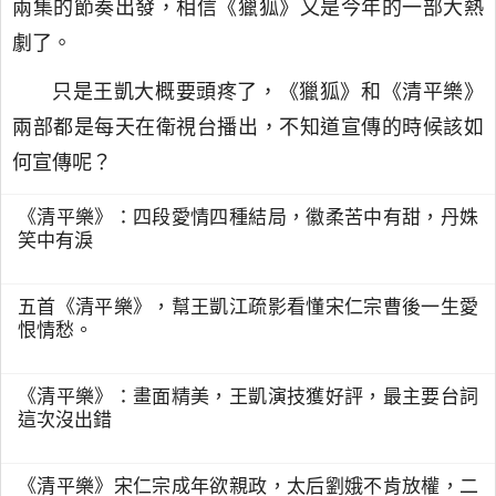
兩集的節奏出發，相信《獵狐》又是今年的一部大熱
劇了。
只是王凱大概要頭疼了，《獵狐》和《清平樂》
兩部都是每天在衛視台播出，不知道宣傳的時候該如
何宣傳呢？
《清平樂》：四段愛情四種結局，徽柔苦中有甜，丹姝
笑中有淚
五首《清平樂》，幫王凱江疏影看懂宋仁宗曹後一生愛
恨情愁。
《清平樂》：畫面精美，王凱演技獲好評，最主要台詞
這次沒出錯
《清平樂》宋仁宗成年欲親政，太后劉娥不肯放權，二