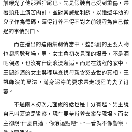
前曝光了他那狐狸尾巴。先是假裝自己受到重傷，帶
著頸托上演苦肉計，並對其威逼利誘，以她還年幼的
兒子作為籌碼，逼得肖蓉不得不對之前錢程為自己做
過的事情封口。
而在播出的這兩集劇情當中，整部劇的主要人物
也都悉數登場，男、女主角初次見面的場景，不是酒
吧偶遇，也沒有什麼浪漫邂逅。而是在錢程的家中，
王鷗飾演的女主吳稼琪查找母親含冤去世的真相，王
凱飾演的夏遠，滿身泥濘的要求帶走錢程的妻子肖
蓉。
不過兩人初次見面說的話也是十分有趣。男主說
自己叫夏遠是警察，現在要帶肖蓉去案發現場。而女
主卻說“什麼夏遠，你滾遠點吧”、“一看就不像警察，