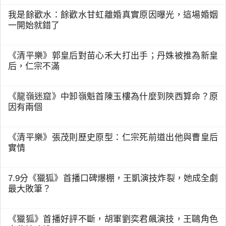
我是餘歡水：餘歡水甘虹離婚真實原因曝光，這場婚姻
一開始就錯了
《清平樂》郭皇后對苗心禾大打出手；丹姝被推為新皇
后，仁宗不滿
《龍嶺迷窟》中卸嶺魁首陳玉樓為什麼到陝西算命？原
因有兩個
《清平樂》張茂則歷史原型：仁宗死前道出他與曹皇后
實情
7.9分《獵狐》首播口碑爆棚，王凱演技炸裂，她成全劇
最大敗筆？
《獵狐》首播好評不斷，胡軍劉奕君飆演技，王鷗角色