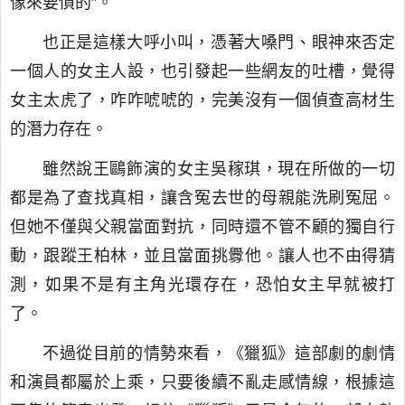
像來要債的”。
也正是這樣大呼小叫，憑著大嗓門、眼神來否定
一個人的女主人設，也引發起一些網友的吐槽，覺得
女主太虎了，咋咋唬唬的，完美沒有一個偵查高材生
的潛力存在。
雖然說王鷗飾演的女主吳稼琪，現在所做的一切
都是為了查找真相，讓含冤去世的母親能洗刷冤屈。
但她不僅與父親當面對抗，同時還不管不顧的獨自行
動，跟蹤王柏林，並且當面挑釁他。讓人也不由得猜
測，如果不是有主角光環存在，恐怕女主早就被打
了。
不過從目前的情勢來看，《獵狐》這部劇的劇情
和演員都屬於上乘，只要後續不亂走感情線，根據這