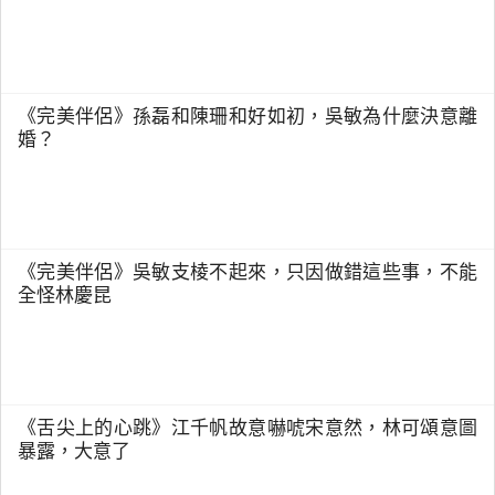
《完美伴侶》孫磊和陳珊和好如初，吳敏為什麼決意離
婚？
《完美伴侶》吳敏支棱不起來，只因做錯這些事，不能
全怪林慶昆
《舌尖上的心跳》江千帆故意嚇唬宋意然，林可頌意圖
暴露，大意了