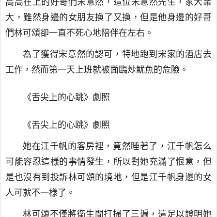
高高在上的好哥們宋意然，這位宋意然先生，家大業
大，雖然身邊的女朋友換了又換，但是他身邊的好哥
們林可頌卻一直不死心地陪伴在左右。
為了獲得宋意然的認可，特地跑到宋家的酒店去
工作，然而第一天上班就被面臨炒魷魚的危險。
《舌尖上的心跳》劇照
《舌尖上的心跳》劇照
她在江千帆的客房裡，竟然睡著了，江千帆怎么
可能容忍這樣的事情發生，所以對她充滿了恨意，但
是也沒有到投訴林可頌的境地，但是江千帆身邊的女
人可就不一樣了。
林可頌不僅將衛生間打掃了三遍，這足以證明她