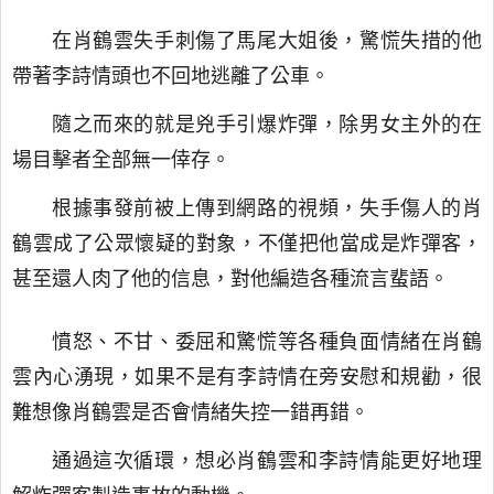
在肖鶴雲失手刺傷了馬尾大姐後，驚慌失措的他
帶著李詩情頭也不回地逃離了公車。
隨之而來的就是兇手引爆炸彈，除男女主外的在
場目擊者全部無一倖存。
根據事發前被上傳到網路的視頻，失手傷人的肖
鶴雲成了公眾懷疑的對象，不僅把他當成是炸彈客，
甚至還人肉了他的信息，對他編造各種流言蜚語。
憤怒、不甘、委屈和驚慌等各種負面情緒在肖鶴
雲內心湧現，如果不是有李詩情在旁安慰和規勸，很
難想像肖鶴雲是否會情緒失控一錯再錯。
通過這次循環，想必肖鶴雲和李詩情能更好地理