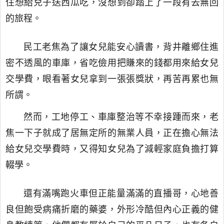
住想給兒子送西瓜吃，沒想到卻踏上了一段有去無回
的旅程。
民工老焦為了讓女兒能安心讀書，背井離鄉住進
密不透風的車庫，省吃儉用把賺來的錢都用來給女兒
交學費，眼看著女兒拿到一張張獎狀，再苦再累也無
所謂。
然而，工地停工、車庫整治等不幸接踵而來，老
焦一下子就成了居無定所的無業人員，正在擔心無法
給女兒交學費時，又得知女兒為了減輕家庭負擔打算
輟學。
還有滿嘴跑火車但正能量滿滿的直播哥，心地善
良但飽受病痛折磨的藥婆，外形冷酷但內心正義的健