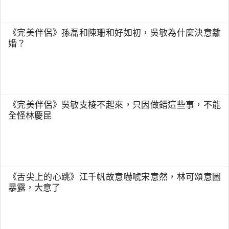
《完美伴侶》孫磊和陳珊和好如初，吳敏為什麼決意離
婚？
《完美伴侶》吳敏支棱不起來，只因做錯這些事，不能
全怪林慶昆
《舌尖上的心跳》江千帆故意嚇唬宋意然，林可頌意圖
暴露，大意了