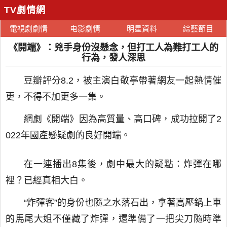
TV劇情網
電視劇劇情
电影劇情
明星資料
綜藝節目
《開端》：兇手身份沒懸念，但打工人為難打工人的
行為，發人深思
豆瓣評分8.2，被主演白敬亭帶著網友一起熱情催
更，不得不加更多一集。
網劇《開端》因為高質量、高口碑，成功拉開了2
022年國產懸疑劇的良好開端。
在一連播出8集後，劇中最大的疑點：炸彈在哪
裡？已經真相大白。
“炸彈客”的身份也隨之水落石出，拿著高壓鍋上車
的馬尾大姐不僅藏了炸彈，還準備了一把尖刀隨時準