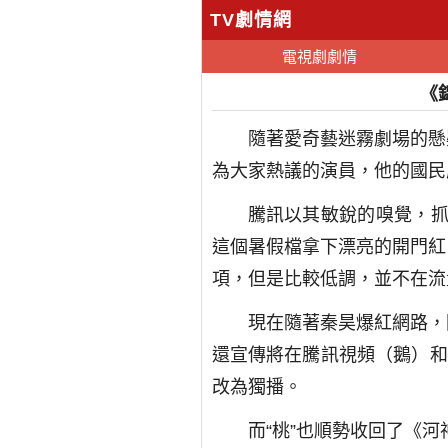
TV劇情網
電視劇劇情
《
隨著愛奇藝迷霧劇場的懸
為大家熱議的演員，他的國民
騰訊以其敏銳的嗅覺，抓
這個暑假檔拿下漂亮的開門紅
項，但是比較低調，並不在流
現在隨著秦昊爆紅網路，
還宣傳將在騰訊視頻（鵝）和
改為獨播。
而“桃”也順勢收回了《