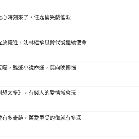
虐心時刻來了，任嘉倫哭戲催淚
沈放犧牲，沈林繼承風鈴代號繼續使命
反噬，難逃小說命運，莫向晚懊惱
別想太多》，有錢人的愛情城會玩
愛有多奇葩，舊愛里受的傷就有多深