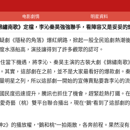
电影劇情
明星資料
錦繡南歌》定檔，李沁秦昊強強聯手，看陣容又是妥妥的
疑劇《隱秘的角落》爆紅網路，掀起一股全民追劇熱潮
度水漲船高，演技讓得到了許多觀眾的認可。
住當下機遇，將李沁、秦昊主演的古裝大劇《錦繡南歌》
。其實，這部劇在之前，並不是大家最看好的爆款劇。
量明星之列，所以這部劇一開始的宣傳賣點要靠李沁的流
國民度迅速提升，騰訊也抓住了機會，趕緊趁熱打鐵。
愛奇藝（桃）雙平台聯合播出，現在“鵝”看到了這部劇
河神2》的播放權，“鵝和桃”一拍兩散，各奔前程。果然沒