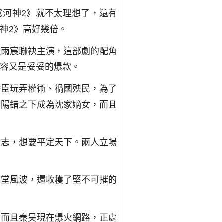
《河神2》就不太理想了，還有
神2》高好幾倍。
杜雨宸聯袂主演，這部劇的配角
容又是妥妥的爆款。
佞臣玩弄權術、禍國殃民，為了
差陽錯之下成為沈家嫡女，而且
大志，想要平定天下。兩人立場
朝堂風波，還收穫了堅不可摧的
，而且秦昊現在爆火網路，正處