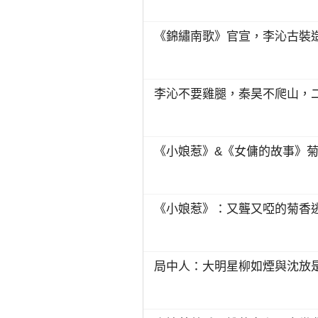
《錦繡南歌》官宣，李沁古裝
李沁不要雞腿，秦昊不爬山，
《小娘惹》&《女傭的故事》
《小娘惹》：又聾又啞的菊香
局中人：大明星柳如煙與沈放