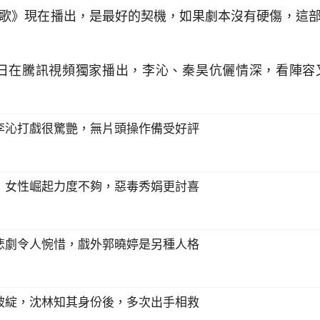
歌》現在播出，是最好的契機，如果劇本沒有硬傷，這
1日在騰訊視頻獨家播出，李沁、秦昊伉儷情深，看陣
李沁打戲很驚艷，無片頭操作備受好評
，女性崛起力度不夠，惡毒秀娟更討喜
悲劇令人惋惜，戲外郭曉婷是另種人格
破綻，沈林知其身份後，多次出手相救