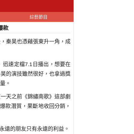
綜藝節目
爆款
後，秦昊也憑藉張東升一角，成
迅速定檔7.1日播出，想要在
秦昊的演技雖然很好，也拿過獎
量。
在一天之前《錦繡南歌》這部劇
的爆款潛質，果斷地收回分銷，
有永遠的朋友只有永遠的利益。