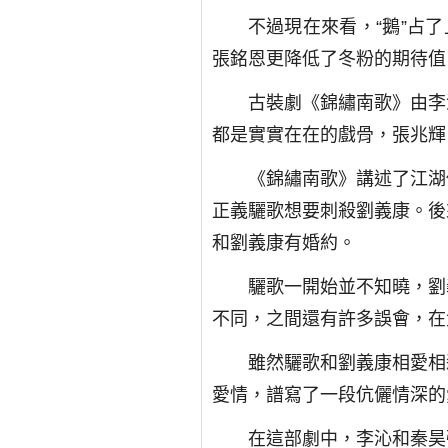
不過現在來看，“鵝”占
張銘恩更降低了冬粉的期待值
古裝劇《錦繡南歌》由李
都是實實在在的戲骨，張兆輝
《錦繡南歌》講述了江湖
正義驪歌想要刺殺劉義康。後
和劉義康有婚約。
驪歌一開始並不知曉，劉
不同，之間還有許多誤會，在
雖然驪歌和劉義康相愛相
愛情，譜寫了一段伉儷情深的
在這部劇中，李沁和秦昊