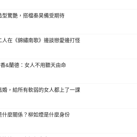
造型驚艷，搭檔秦昊備受期待
二人在《錦繡南歌》邊談戀愛邊打怪
菊香&蘭德：女人不用聽天由命
逃婚，給所有軟弱的女人都上了一課
是什麼關係？柳如煙是什麼身份