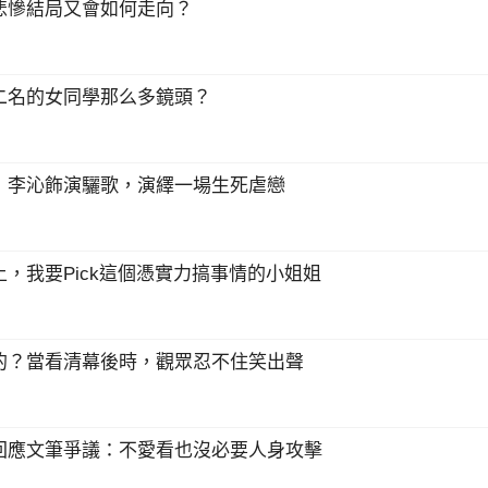
悲慘結局又會如何走向？
二名的女同學那么多鏡頭？
，李沁飾演驪歌，演繹一場生死虐戀
，我要Pick這個憑實力搞事情的小姐姐
的？當看清幕後時，觀眾忍不住笑出聲
回應文筆爭議：不愛看也沒必要人身攻擊