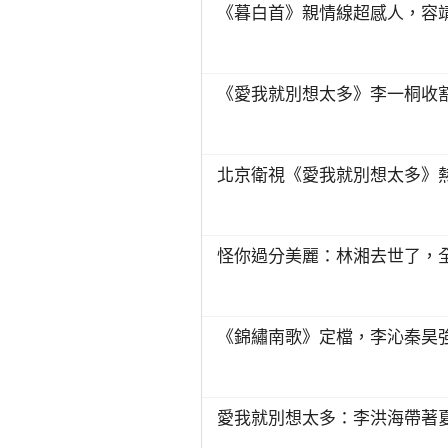
《暮白首》親情線超感人，容
《愛我就別想太多》李一桐收
北京衛視《愛我就別想太多》熱
怪你過分美麗：林湘去世了，
《錦繡南歌》定檔，李沁秦昊
愛我就別想太多：李洪海帶著