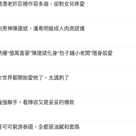
靖灃老奸巨猾作惡多端，卻對女兒疼愛
割男神陳建斌，潘粵明變成人肉測謊儀
播“億萬富豪”陳建斌化身“包子鋪小老闆”隱身追愛
全世界都開始愛她了，太諷刺了
強強聯手，看陣容又是妥妥的爆款
夏可可窮游泰國，全都是油膩和套路