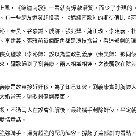
了上風，《錦繡南歌》一看就有爆款潛質，而少了李現的
。有一些網友還發起投票，《錦繡南歌》的期待值比《河
沁、秦昊、谷嘉誠、戚跡、張兆輝、龍正璇、李建義、
、李建義、張雅萌每個配角都是演技擔當，看這部劇的陣
俠女驪歌（李沁飾）誤以為監政劉義康（秦昊飾）夥同
來，驪歌遇到了劉義康，兩人相識相逢，之後驪歌在陰
義康是故意接近奸佞，為了知己知彼，劉義康實則胸懷
大婚當天，驪歌刺傷劉義康。
殺，不過兩人在誤會化解後，最終攜手剷除奸佞，平定
愛情童話。
強強聯手，還有超強的配角陣容，撐起了這部劇的看點