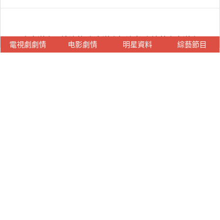
山本洋介是誰演的,山本洋介扮演者,小娘惹山本洋介
電視劇劇情
电影劇情
明星資料
綜藝節目