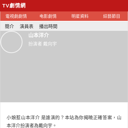
TV劇情網
電視劇劇情
电影劇情
明星資料
綜藝節目
簡介
演員表
播出時間
山本洋介
扮演者 戴向宇
小娘惹山本洋介 是誰演的？本站為你揭曉正確答案，山
本洋介扮演者為戴向宇。