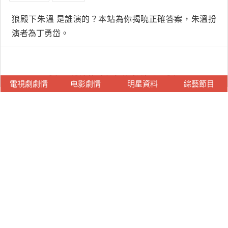
狼殿下朱溫 是誰演的？本站為你揭曉正確答案，朱溫扮
演者為丁勇岱。
朱溫是誰演的,朱溫扮演者,狼殿下朱溫
電視劇劇情
电影劇情
明星資料
綜藝節目