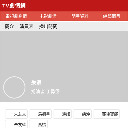
TV劇情網
電視劇劇情
电影劇情
明星資料
綜藝節目
簡介
演員表
播出時間
朱溫
扮演者 丁勇岱
朱友文
馬摘星
遙姬
疾沖
耶律寶娜
朱友珪
馬婧