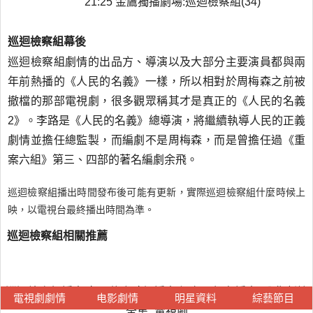
21:25 金鷹獨播劇場:巡迴檢察組(34)
巡迴檢察組幕後
巡迴檢察組劇情的出品方、導演以及大部分主要演員都與兩
年前熱播的《人民的名義》一樣，所以相對於周梅森之前被
撤檔的那部電視劇，很多觀眾稱其才是真正的《人民的名義
2》。李路是《人民的名義》總導演，將繼續執導人民的正義
劇情並擔任總監製，而編劇不是周梅森，而是曾擔任過《重
案六組》第三、四部的著名編劇余飛。
巡迴檢察組播出時間發布後可能有更新，實際巡迴檢察組什麼時候上
映，以電視台最終播出時間為準。
巡迴檢察組相關推薦
巡迴檢察組播出時間,什麼時候播出上映,哪個台播出_分集劇情
電視劇劇情
电影劇情
明星資料
綜藝節目
全集_電視劇