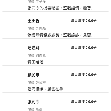
演員 牛子藩
張司令的機要秘書，堅韌謹慎，機智過人，飽受世俗冷暖，深悉人情薄惡，表面憤世嫉俗，實則極度警惕，做事滴水不漏，深得張司令信任。
演員演技：
0.0
分
王田香
演員 余皚磊
偽總隊特務處處長，堅韌詭詐，貪婪兇殘，常年混跡市井，對人情世故，世俗規則極為精通，最擅長利用人性的欲望，因此慣於克制己欲，最終卻克制不了自己對財、色二字的貪慾。
演員演技：
0.0
分
潘漢卿
演員 劉俊孝
特工老潘
演員演技：
0.0
分
顧民章
演員 張國柱
滄海橫絕、風雲在手
演員演技：
0.0
分
張司令
演員 孫寧