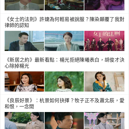
《女士的法則》許婕為何輕易被說服？陳染顛覆了我對
律師的認知
《新居之約》最新看點：楊光拒絕陳曦表白，胡俊才決
心除掉楊光
《良辰好景》：杭景如何抉擇？牧子正不及蕭北辰，愛
和恨，一念間