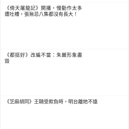
《倚天屠龍記》開播，慢動作太多
遭吐槽，張無忌八集都沒有長大！
《都挺好》改編不當：朱麗形象盡
毀
《芝麻胡同》王鷗受欺負時，明台離她不遠