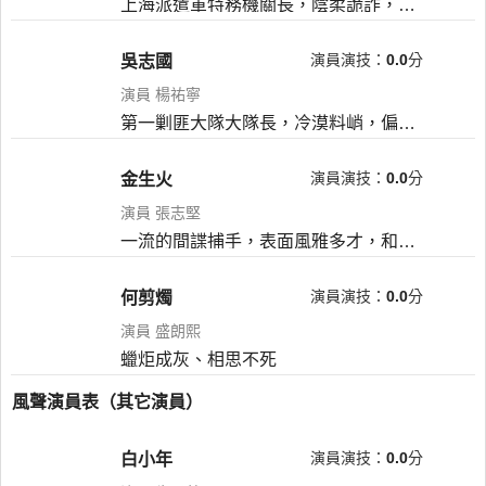
上海派遣軍特務機關長，陰柔詭詐，歹毒無情。外表英俊，氣質風流。詩人之才，巨盜之貪，間諜之詐，兼而有之；極度渴望財富名利，並非為了享受，而是自證成功。
演員演技：
0.0
分
吳志國
演員 楊祐寧
第一剿匪大隊大隊長，冷漠料峭，偏執狠厲。自幼被當做殺人器養成，卻險些命喪豢養者之手；集九州寒鐵鑄成他這一把殺人刀，卻偏偏被迫投入偽總隊這個火獄熔爐。
演員演技：
0.0
分
金生火
演員 張志堅
一流的間諜捕手，表面風雅多才，和藹誠懇，實則狡詐多智，有仇必報。深悉人情世故和官場政治，挑動糾紛，玩弄人性是其興趣所在，追捕內奸不過是謀生手段。
演員演技：
0.0
分
何剪燭
演員 盛朗熙
蠟炬成灰、相思不死
風聲演員表（其它演員）
演員演技：
0.0
分
白小年