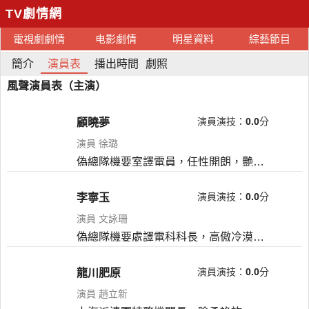
TV劇情網
電視劇劇情
电影劇情
明星資料
綜藝節目
簡介
演員表
播出時間
劇照
風聲演員表（主演）
演員演技：
0.0
分
顧曉夢
演員 徐璐
偽總隊機要室譯電員，任性開朗，艷麗性感。初看來儼然是個放縱享樂，玩世不恭的富家千金，實則卻是赤誠執著，富有冒險精神的理想主義者。善於交際，舞技出眾，打得一手好橋牌，對藝術有極高的鑑賞力，是偽總隊里傾倒眾人的交際家。
演員演技：
0.0
分
李寧玉
演員 文詠珊
偽總隊機要處譯電科科長，高傲冷漠，卓爾不群，容貌姣好，卻不苟言笑，智商超群，卻離群居所。哈佛大學數學系的高材生，具有天才般的心算和邏輯推理能力。
演員演技：
0.0
分
龍川肥原
演員 趙立新