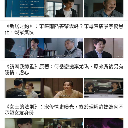
《新居之約》：宋曉雨陷害蔡雲峰？宋母荒唐景宇衡黑
化，觀眾氣憤
《請叫我總監》原著：何岳戀拋棄尤琪，原來背後另有
隱情，虐心
《女士的法則》：宋修情史曝光，終於理解許婕為何不
承認女友身份