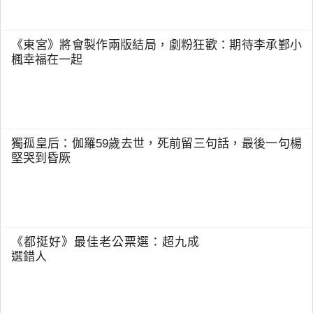
《東宮》將會製作兩版結局，劇粉狂歡：期待李承鄞小
楓幸福在一起
獨孤皇后：伽羅59歲去世，死前留三句話，最後一句楊
堅哭到昏厥
《都挺好》最佳老公票選：超九成
選錯人