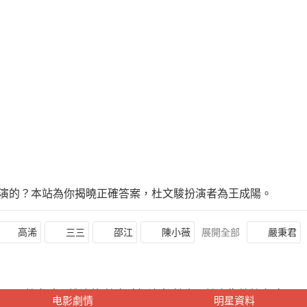
誰演的？本站為你揭曉正確答案，杜文駿扮演者為王成陽。
高浠
三三
邵江
陳小薇
展開全部
嚴秉君
杜文駿是誰演的,杜文駿扮演者,餘生，請多指教杜文駿
电影劇情
明星資料