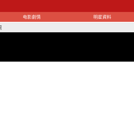
电影劇情
明星資料
照