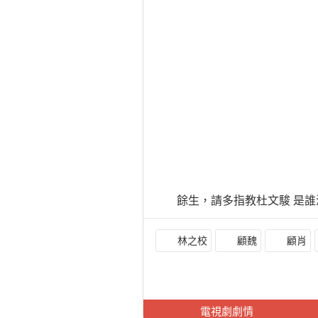
餘生，請多指教杜文駿 是
林之校
顧魏
顧肖
電視劇劇情