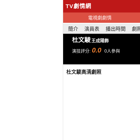
TV劇情網
電視劇劇情
簡介
演員表
播出時間
劇
杜文駿
王成陽飾
0.0
演技評分:
0人參與
杜文駿高清劇照