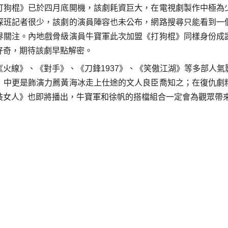
打狗棍》已於四月底開機，該劇耗資巨大，在電視劇製作中極為
探班記者很少，該劇的演員陣容也未公布，網路搜尋只能看到一
界關注。內地戲骨級演員牛寶軍此次加盟《打狗棍》同樣身份成
好奇，期待該劇早點解密。
火線》、《對手》、《刀鋒1937》、《笑傲江湖》等多部人
》中更是飾演力薦黃海冰走上仕途的文人良臣喬知之；在復仇劇
裝女人》也即將播出，牛寶軍和徐帆的搭檔組合一定會為觀眾帶