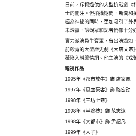
日前，斥資過億的大型抗戰劇《
士的關注。但拍攝期間，新聞和
極為神秘的同時，更加吸引了外
未透露，讓觀眾和記者們都十分
實力派演員牛寶軍，曾出演過如《
前殺青的大型歷史劇《大唐文宗
薇陷入糾纏情網。他主演的《戎
電視作品
1995年《都市放牛》飾 盧家風
1997年《風塵豪客》飾 駱宏勛
1998年《三坊七巷》
1998年《半邊樓》飾 范志遠
1998年《大都市》飾 尹超凡
1999年《人子》