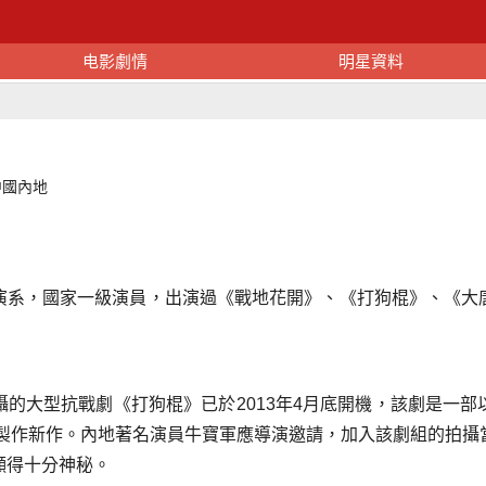
电影劇情
明星資料
中國內地
演系，國家一級演員，出演過《戰地花開》、《打狗棍》、《大
的大型抗戰劇《打狗棍》已於2013年4月底開機，該劇是一
大製作新作。內地著名演員牛寶軍應導演邀請，加入該劇組的拍
顯得十分神秘。