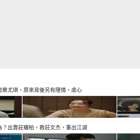
拋棄尤琪，原來背後另有隱情，虐心
為？出賣莊耀柏，救莊文杰，重出江湖