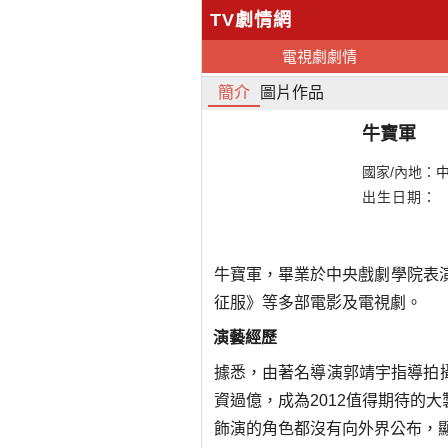
TV劇情網
電視劇劇情
簡介
圖片作品
牛寶軍
國家/內地：
出生日期：
牛寶軍，畢業於中央戲劇學院表
征服》等多部電影及電視劇。
演藝經歷
據悉，由著名導演郭靖宇指導拍攝
資過億，成為2012值得期待的
飾演的角色都沒有向外界公布，