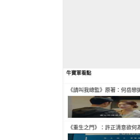
牛寶軍看點
《請叫我總監》原著：何岳戀
《重生之門》：許正清意欲何