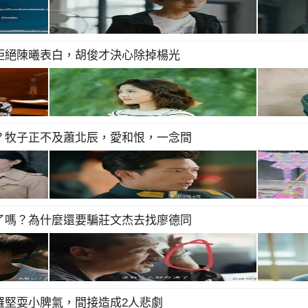
拒絕陳曦表白，胡俊才決心除掉楊光
？牧子正不及蕭北辰，愛和恨，一念間
了嗎？為什麼還要騙莊文杰去找廖德同
羅堅耍小脾氣，間接造成2人悲劇