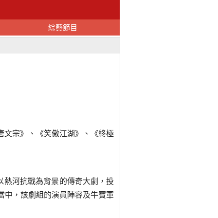
綜藝節目
唐文宗》、《笑傲江湖》、《終極
部以熱河抗戰為背景的傳奇大劇，投
攝當中，該劇組的演員陣容及牛寶軍