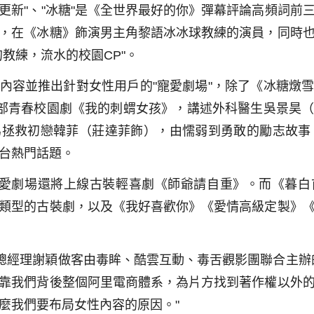
"更新"、"冰糖"是《全世界最好的你》彈幕評論高頻詞
，在《冰糖》飾演男主角黎語冰冰球教練的演員，同時
教練，流水的校園CP"。
內容並推出針對女性用戶的"寵愛劇場"，除了《冰糖燉
一部青春校園劇《我的刺蝟女孩》，講述外科醫生吳景昊
拯救初戀韓菲（莊達菲飾），由懦弱到勇敢的勵志故事
台熱門話題。
寵愛劇場還將上線古裝輕喜劇《師爺請自重》。而《暮
類型的古裝劇，以及《我好喜歡你》《愛情高級定製》
心總經理謝穎做客由毒眸、酷雲互動、毒舌觀影團聯合主辦
靠我們背後整個阿里電商體系，為片方找到著作權以外
麼我們要布局女性內容的原因。"