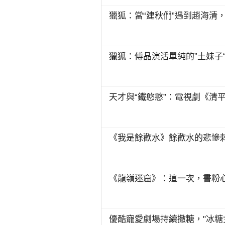
獵狐：當“建秋們”遇到趙海清
獵狐：傅晶演活單純的”土妹子
天才與“鐵憨憨”：電視劇《清
《我是餘歡水》餘歡水的悲慘
《龍嶺迷窟》：這一次，書粉
優酷寵愛劇場持續撒糖，"冰糖