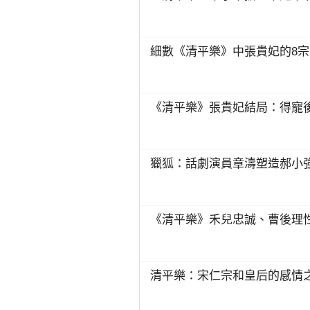
細數《清平樂》中張貴妃的8
《清平樂》張貴妃結局：得寵後
獵狐：話劇演員章濤塑造郝小
《清平樂》禾兒忠誠、曹後理
清平樂：宋仁宗和皇后的感情