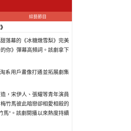
綜藝節目
你》
高甜落幕的《冰糖燉雪梨》完美
最好的你》彈幕高頻詞。該劇拿下
與淘系用戶畫像打通並拓展劇集
打造，宋伊人、張耀等青年演員
青梅竹馬彼此暗戀卻相愛相殺的
竹馬"。該劇開播以來熱度持續