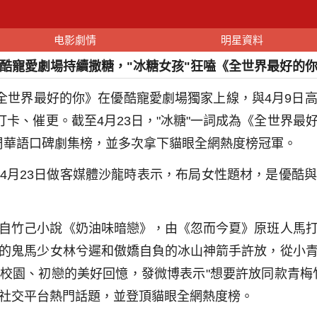
电影劇情
明星資料
酷寵愛劇場持續撒糖，"冰糖女孩"狂嗑《全世界最好的
《全世界最好的你》在優酷寵愛劇場獨家上線，與4月9日
打卡、催更。截至4月23日，"冰糖"一詞成為《全世界
一周華語口碑劇集榜，並多次拿下貓眼全網熱度榜冠軍。
4月23日做客媒體沙龍時表示，布局女性題材，是優酷
自竹己小說《奶油味暗戀》，由《忽而今夏》原班人馬
的鬼馬少女林兮遲和傲嬌自負的冰山神箭手許放，從小
校園、初戀的美好回憶，發微博表示"想要許放同款青梅
社交平台熱門話題，並登頂貓眼全網熱度榜。