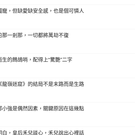
獨寵，但缺愛缺安全感，也是個可憐人
的那一剎那，一切都將萬劫不復
生的鷓鴣哨，配得上“驚艷”二字
《龍嶺迷窟》的結局不是末路而是生路
郝小強是偶然因素，關鍵原因在這幾點
明白，皇后禾兒談心，禾兒說出心裡話