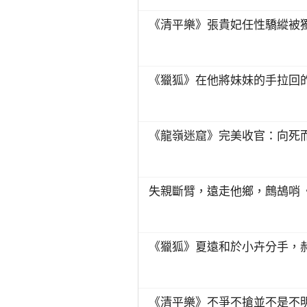
《清平樂》張貴妃任性驕縱被
《獵狐》在他將妹妹的手拉回
《龍嶺迷窟》完美收官：向死而
失親斷臂，遠走他鄉，鷓鴣哨
《獵狐》夏遠和於小卉分手，
《清平樂》不爭不搶並不是不