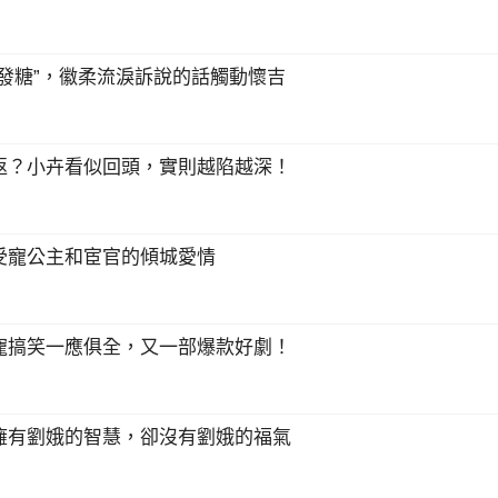
發糖”，徽柔流淚訴說的話觸動懷吉
返？小卉看似回頭，實則越陷越深！
受寵公主和宦官的傾城愛情
寵搞笑一應俱全，又一部爆款好劇！
擁有劉娥的智慧，卻沒有劉娥的福氣