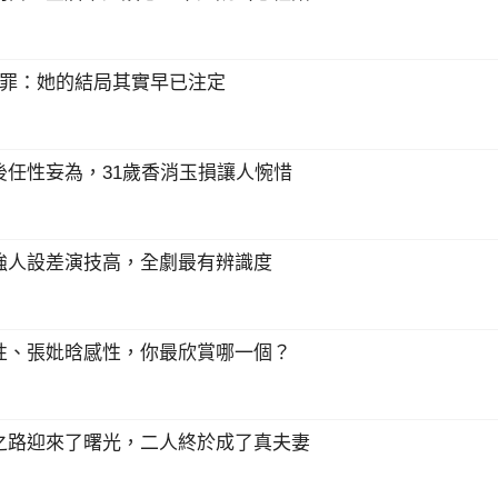
宗罪：她的結局其實早已注定
任性妄為，31歲香消玉損讓人惋惜
強人設差演技高，全劇最有辨識度
性、張妣晗感性，你最欣賞哪一個？
之路迎來了曙光，二人終於成了真夫妻