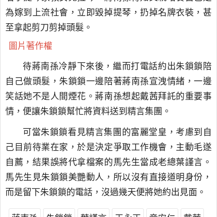
為嫁到上流社會，立即毀掉提琴，扔掉名牌衣裝，甚
至拿起剪刀剪掉頭髮。
圖片著作權
待蔣南孫冷靜下來後，繼而打電話約出朱鎖鎖陪
自己做頭髮，朱鎖鎖一邊陪著蔣南孫宣洩情緒，一邊
笑話她不是人間煙花。蔣南孫想起戴茜拜託的重要事
情，便讓朱鎖鎖幫忙將資料送到精言集團。
可當朱鎖鎖看見精言集團的富麗堂皇，考慮到自
己目前待業在家，於是決定爭取工作機會，主動毛遂
自薦，結果誤將代拿檔案的馬先生當成老總葉謹言。
馬先生見朱鎖鎖美艷動人，所以沒有直接道明身份，
而是留下朱鎖鎖的電話，沒過幾天便將她約出見面。