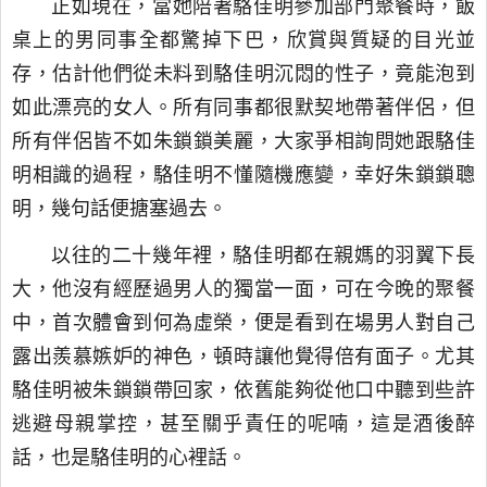
正如現在，當她陪著駱佳明參加部門聚餐時，飯
桌上的男同事全都驚掉下巴，欣賞與質疑的目光並
存，估計他們從未料到駱佳明沉悶的性子，竟能泡到
如此漂亮的女人。所有同事都很默契地帶著伴侶，但
所有伴侶皆不如朱鎖鎖美麗，大家爭相詢問她跟駱佳
明相識的過程，駱佳明不懂隨機應變，幸好朱鎖鎖聰
明，幾句話便搪塞過去。
以往的二十幾年裡，駱佳明都在親媽的羽翼下長
大，他沒有經歷過男人的獨當一面，可在今晚的聚餐
中，首次體會到何為虛榮，便是看到在場男人對自己
露出羨慕嫉妒的神色，頓時讓他覺得倍有面子。尤其
駱佳明被朱鎖鎖帶回家，依舊能夠從他口中聽到些許
逃避母親掌控，甚至關乎責任的呢喃，這是酒後醉
話，也是駱佳明的心裡話。