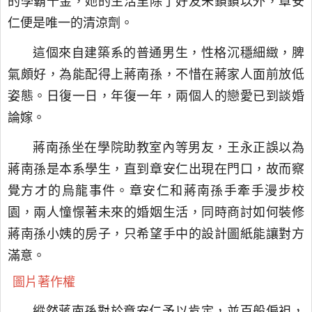
的學霸千金，她的生活里除了好友朱鎖鎖以外，章安
仁便是唯一的清涼劑。
這個來自建築系的普通男生，性格沉穩細緻，脾
氣頗好，為能配得上蔣南孫，不惜在蔣家人面前放低
姿態。日復一日，年復一年，兩個人的戀愛已到談婚
論嫁。
蔣南孫坐在學院助教室內等男友，王永正誤以為
蔣南孫是本系學生，直到章安仁出現在門口，故而察
覺方才的烏龍事件。章安仁和蔣南孫手牽手漫步校
園，兩人憧憬著未來的婚姻生活，同時商討如何裝修
蔣南孫小姨的房子，只希望手中的設計圖紙能讓對方
滿意。
圖片著作權
縱然蔣南孫對於章安仁予以肯定，並百般偏袒，