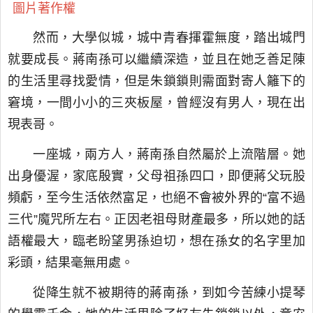
圖片著作權
然而，大學似城，城中青春揮霍無度，踏出城門
就要成長。蔣南孫可以繼續深造，並且在她乏善足陳
的生活里尋找愛情，但是朱鎖鎖則需面對寄人籬下的
窘境，一間小小的三夾板屋，曾經沒有男人，現在出
現表哥。
一座城，兩方人，蔣南孫自然屬於上流階層。她
出身優渥，家底殷實，父母祖孫四口，即便蔣父玩股
頻虧，至今生活依然富足，也絕不會被外界的“富不過
三代”魔咒所左右。正因老祖母財產最多，所以她的話
語權最大，臨老盼望男孫迫切，想在孫女的名字里加
彩頭，結果毫無用處。
從降生就不被期待的蔣南孫，到如今苦練小提琴