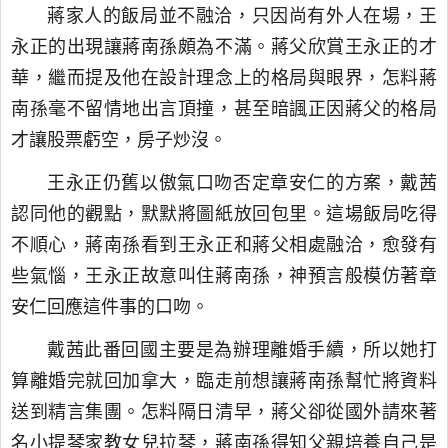
蔣家人的飯局並不融洽，只因尚有外人在場，王
永正的出現讓蔣南孫頗為不滿。蔣父欣賞王永正的才
華，繼而提及他在設計理念上的格局與眼界，怎料蔣
南孫毫不留情地出言頂撞，甚至暗諷正因蔣父的格局
才讓股票虧空，房子炒沒。
王永正仍舊以傲氣口吻否定章安仁的方案，戴茜
認同他的觀點，默默將圖紙放回包里。這場飯局吃得
不順心，蔣南孫看到王永正和蔣父相處融洽，愈發有
些氣惱，王永正故意叫住蔣南孫，神預言般模仿著章
安仁回應這件事的口吻。
戴茜此番回國主要是為辦理離婚手續，所以她打
算離婚完就回加拿大，臨走前想讓蔣南孫幫忙將資料
送到精言集團。怎料隔日清早，蔣父卻從國外請來著
名小提琴家教女兒拉琴，蔣南孫得知父親培養自己是