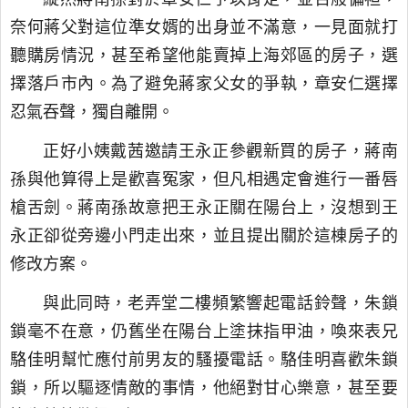
奈何蔣父對這位準女婿的出身並不滿意，一見面就打
聽購房情況，甚至希望他能賣掉上海郊區的房子，選
擇落戶市內。為了避免蔣家父女的爭執，章安仁選擇
忍氣吞聲，獨自離開。
正好小姨戴茜邀請王永正參觀新買的房子，蔣南
孫與他算得上是歡喜冤家，但凡相遇定會進行一番唇
槍舌劍。蔣南孫故意把王永正關在陽台上，沒想到王
永正卻從旁邊小門走出來，並且提出關於這棟房子的
修改方案。
與此同時，老弄堂二樓頻繁響起電話鈴聲，朱鎖
鎖毫不在意，仍舊坐在陽台上塗抹指甲油，喚來表兄
駱佳明幫忙應付前男友的騷擾電話。駱佳明喜歡朱鎖
鎖，所以驅逐情敵的事情，他絕對甘心樂意，甚至要