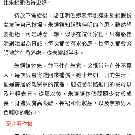
比朱鎖鎖做得更好。
待放下電話後，駱佳明委婉表示想讓朱鎖鎖假扮
女友陪自己撐場。朱鎖鎖知道駱佳明的心思，雖然想
要拒絕，可是轉念一想，似乎在這個家裡，只有駱佳
明對她最為真誠，每次都會有求必應，也每次都會緊
張地站在角落處，從未逾越半步。
朱鎖鎖姓朱，並不住在朱家，父親常年在外不見
人，每次只會寄錢回來補償。她十年如一日的生活，
便是寄居於親舅舅的家裡，迎接著半路進門的舅母以
及年輕表兄。從那以後，朱鎖鎖像個問題少女般成
長，身邊只有高跟鞋、長裙和化妝品，以及無數男人
色眯眯的眼神。
圖片著作權