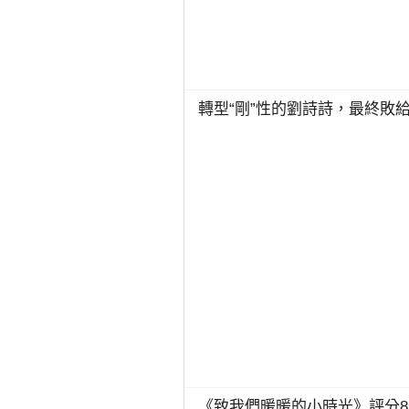
轉型“剛”性的劉詩詩，最終敗
《致我們暖暖的小時光》評分8