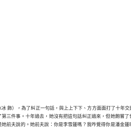
冰冰 飾），為了糾正一句話，與上上下下、方方面面打了十年交
了第三件事。十年過去，她沒有把這句話糾正過來，但她飽嘗了
是她前夫說的。她前夫說：你是李雪蓮嗎？我咋覺得你是潘金蓮