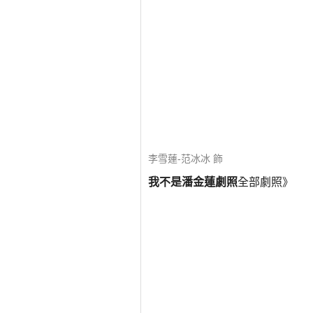
李雪蓮-范冰冰 飾
我不是潘金蓮劇照
全部劇照》