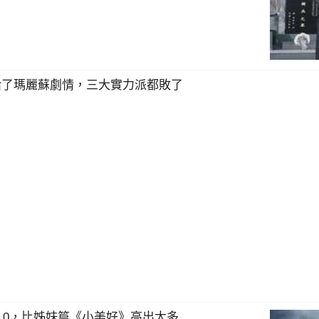
給了瑪麗蘇劇情，三大實力派都敗了
.0，比姊妹篇《小美好》高出太多