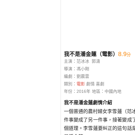
8
.9
我不是潘金蓮（電影）
分
主演：范冰冰 郭濤
導演：馮小剛
編劇：劉震雲
類別：
電影
劇情 喜劇
年份：2016年
地區：中國內地
我不是潘金蓮劇情介紹
一個普通的農村婦女李雪蓮（范
件事變成了另一件事，接著變成
個道理。李雪蓮要糾正的這句話