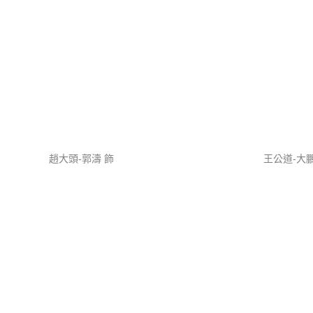
趙大頭-郭濤 飾
王公道-大鵬