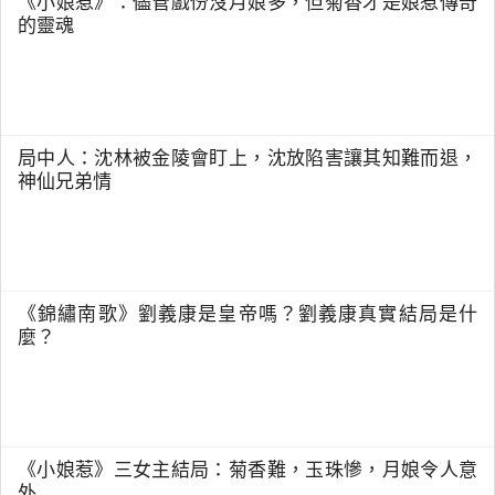
《小娘惹》：儘管戲份沒月娘多，但菊香才是娘惹傳奇
的靈魂
局中人：沈林被金陵會盯上，沈放陷害讓其知難而退，
神仙兄弟情
《錦繡南歌》劉義康是皇帝嗎？劉義康真實結局是什
麼？
《小娘惹》三女主結局：菊香難，玉珠慘，月娘令人意
外