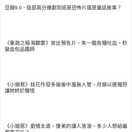
豆瓣9.0，這部高分爆劇到底是恐怖片還是童話故事？
《重啟之極海聽雷》放出預告片，朱一龍各種吐血，秒
變血包品鑑師
《小娘惹》桂花作惡多端後中風無人管，月娘以德報怨
讓她終於醒悟
《小娘惹》劇情太虐，悽美的讓人落淚，多少人想給編