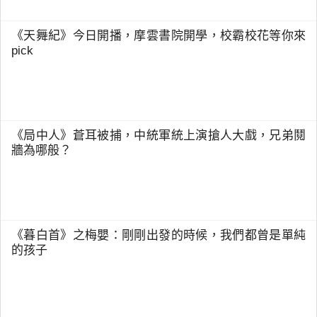
《天舞紀》今日開播，摩雲書院開學，校霸校花等你來
pick
《局中人》蒼耳被捕，中統軍統上演搶人大戲，兄弟鬩
牆為哪般？
《暮白首》之梅嬰：剛剛出發的時候，我們都曾是單純
的孩子