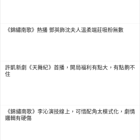
《錦繡南歌》熱播 鄧英飾沈夫人溫柔端莊吸粉無數
許凱新劇《天舞紀》首播，開局福利有點大，有點齁不
住
《錦繡南歌》李沁演技線上，可惜配角太模式化，劇情
邏輯有硬傷