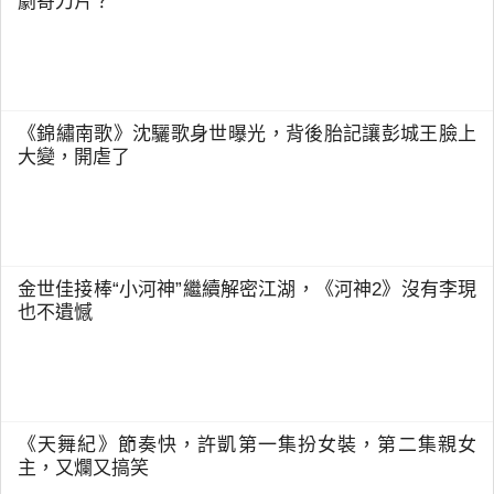
劇寄刀片？
《錦繡南歌》沈驪歌身世曝光，背後胎記讓彭城王臉上
大變，開虐了
金世佳接棒“小河神”繼續解密江湖，《河神2》沒有李現
也不遺憾
《天舞紀》節奏快，許凱第一集扮女裝，第二集親女
主，又爛又搞笑