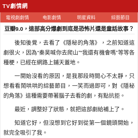
TV劇情網
電視劇劇情
电影劇情
明星資料
綜藝節目
豆瓣9.0，這部高分爆劇到底是恐怖片還是童話故事？
後知後覺，去看了《隱秘的角落》，之前知道這
劇很火，因為“秦昊喊你去爬山”“我還有機會嗎”等等各
種梗，已經在網路上鋪天蓋地。
一開始沒看的原因，是我那段時間心不太靜，只
想看看鬧哄哄的綜藝節目，一笑而過即可，對《隱秘
的角落》這種需要帶著腦子去看的劇，有點抗拒。
最近，調整好了狀態，就把這部劇給補上了。
知道它好，但沒想到它好到從第一個鏡頭開始，
就完全吸引了我。