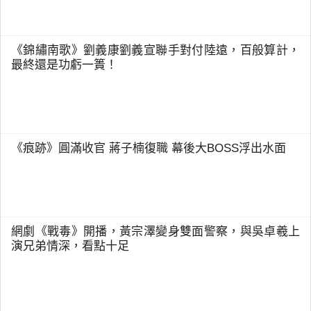
《錦繡南歌》劉義康劉義宣聯手對付陸遠，百般算計，
最終還是功虧一簣！
《痕跡》圓滿收官 蔣子楠復職 幕後大BOSS浮出水面
網劇《戰毒》開播，黃宗澤變身雙面警察，與吳卓羲上
演兄弟情深，看點十足