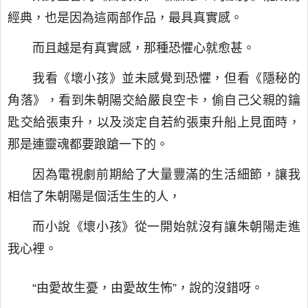
經典，也是因為這兩部作品，最具真實感。
而且越是有真實感，那種恐懼心就愈甚。
我看《壞小孩》並未感覺到恐懼，但看《隱秘的
角落》，看到朱朝陽交給嚴良空卡，偷自己父親的鑰
匙交給張東升，以及淡定自若約張東升船上見面時，
那是連靈魂都要踉蹌一下的。
因為電視劇前期給了大量豐滿的生活細節，讓我
相信了朱朝陽是個活生生的人，
而小說《壞小孩》從一開始就沒有讓朱朝陽走進
我心裡。
“由愛故生憂，由愛故生怖”，說的沒錯呀。