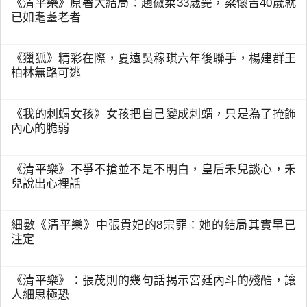
《清平樂》原著大結局：趙徽柔33歲薨，梁懷吉40歲就
已如耄耋老者
《獵狐》精彩在際，夏遠吳稼琪六年後聯手，楊建群王
柏林無路可逃
《我的刺蝟女孩》女孩把自己變成刺蝟，只是為了掩飾
內心的脆弱
《清平樂》不爭不搶並不是不明白，皇后禾兒談心，禾
兒說出心裡話
細數《清平樂》中張貴妃的8宗罪：她的結局其實早已
注定
《清平樂》：張茂則的幾句話揭示宮廷內斗的殘酷，讓
人細思極恐