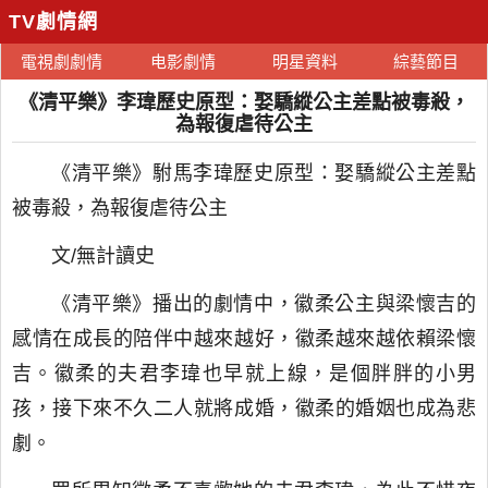
TV劇情網
電視劇劇情
电影劇情
明星資料
綜藝節目
《清平樂》李瑋歷史原型：娶驕縱公主差點被毒殺，
為報復虐待公主
《清平樂》駙馬李瑋歷史原型：娶驕縱公主差點
被毒殺，為報復虐待公主
文/無計讀史
《清平樂》播出的劇情中，徽柔公主與梁懷吉的
感情在成長的陪伴中越來越好，徽柔越來越依賴梁懷
吉。徽柔的夫君李瑋也早就上線，是個胖胖的小男
孩，接下來不久二人就將成婚，徽柔的婚姻也成為悲
劇。