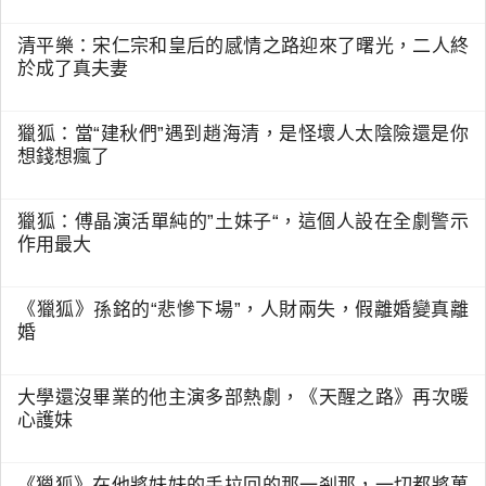
清平樂：宋仁宗和皇后的感情之路迎來了曙光，二人終
於成了真夫妻
獵狐：當“建秋們”遇到趙海清，是怪壞人太陰險還是你
想錢想瘋了
獵狐：傅晶演活單純的”土妹子“，這個人設在全劇警示
作用最大
《獵狐》孫銘的“悲慘下場”，人財兩失，假離婚變真離
婚
大學還沒畢業的他主演多部熱劇，《天醒之路》再次暖
心護妹
《獵狐》在他將妹妹的手拉回的那一剎那，一切都將萬