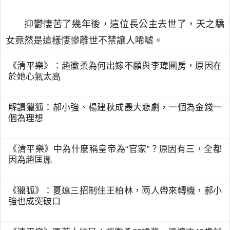
抑鬱悽苦了幾年後，這位長公主去世了，天之驕
女竟然是這樣悽慘離世不禁讓人唏噓。
《清平樂》：趙徽柔為何出嫁不願與李瑋圓房，原因在
於她心氣太高
解讀獵狐：郝小強、楊建秋成最大悲劇，一個為金錢一
個為理想
《清平樂》中為什麼稱皇帝為“官家”？原因有三，全都
因為趙匡胤
《獵狐》：夏遠三招制住王柏林，兩人帶來轉機，郝小
強也成突破口