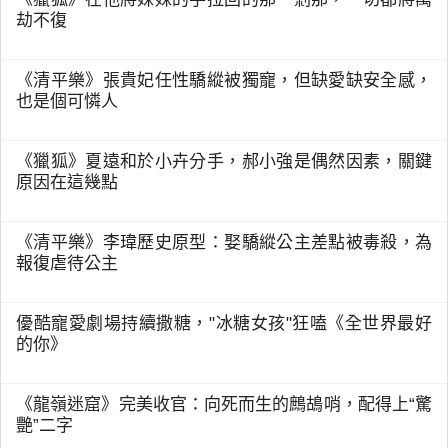
劫不復
《清平樂》張貴妃任性驕縱被獨寵，但缺愛缺安全感，
也是個可憐人
《獵狐》夏遠和於小卉分手，郝小強是偶然因素，關鍵
原因在這幾點
《清平樂》李瑋歷史原型：娶驕縱公主差點被毒殺，為
報復虐待公主
優酷寵愛劇場持續撒糖，"冰糖女孩"狂嗑《全世界最好
的你》
《龍嶺迷窟》完美收官：向死而生的鷓鴣哨，配得上“驚
艷”二字