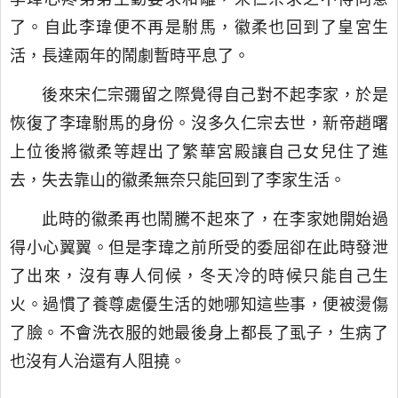
了。自此李瑋便不再是駙馬，徽柔也回到了皇宮生
活，長達兩年的鬧劇暫時平息了。
後來宋仁宗彌留之際覺得自己對不起李家，於是
恢復了李瑋駙馬的身份。沒多久仁宗去世，新帝趙曙
上位後將徽柔等趕出了繁華宮殿讓自己女兒住了進
去，失去靠山的徽柔無奈只能回到了李家生活。
此時的徽柔再也鬧騰不起來了，在李家她開始過
得小心翼翼。但是李瑋之前所受的委屈卻在此時發泄
了出來，沒有專人伺候，冬天冷的時候只能自己生
火。過慣了養尊處優生活的她哪知這些事，便被燙傷
了臉。不會洗衣服的她最後身上都長了虱子，生病了
也沒有人治還有人阻撓。