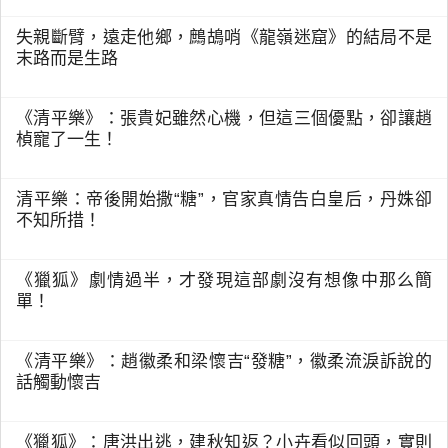
失親斷臂，遠走他鄉，鷓鴣哨《龍嶺迷窟》的結局不是
末路而是生路
《清平樂》：張貴妃雖然心機，但這三個優點，卻讓趙
楨寵了一生！
清平樂：帝後開始撒“糖”，官家真情告白皇后，丹姝卻
不知所措！
《獵狐》劇情過半，才發現這部劇沒有想像中那么簡
單！
《清平樂》：趙徽柔和梁懷吉“發糖”，徽柔流淚訴說的
話觸動懷吉
《獵狐》：唐洪出逃，建秋知返？小卉看似回頭，實則