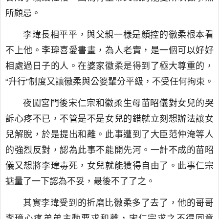
所顧忌。
李瑋長相平平，與父親一樣是顏控的徽柔根本看
不上他。李瑋喜愛書畫，為人老實，是一個可以好好
相處過日子的人。在婆家徽柔是得到了極大尊重的，
“升行”制度又讓徽柔與公婆輩分平級，不受任何拘束。
夜闖宮門後宋仁宗和徽柔生母苗昭儀對女兒的哭
訴心疼不已，不管是不是女兒的錯就立刻想辦法讓女
兒解脫，於是提出和離。此事遭到了大臣范仲淹等人
的強烈反對，認為此事不能開先河。一計不成的苗昭
儀又想將李瑋毒死，女兒就能獲得自由了。此事仁宗
掂量了一下認為不妥，最後不了了之。
其實李瑋受到的折磨比徽柔多了去了，他的哥哥
李璋心疼弟弟主動要求和離，宋仁宗求之不得同意