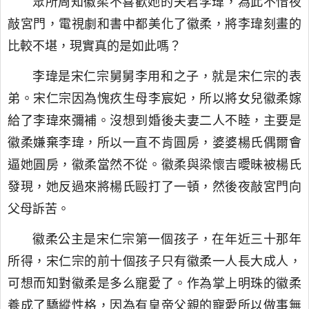
眾所周知徽柔不喜歡她的夫君李瑋，為此不惜夜
敲宮門，電視劇和書中都美化了徽柔，將李瑋刻畫的
比較不堪，現實真的是如此嗎？
李瑋是宋仁宗舅舅李用和之子，就是宋仁宗的表
弟。宋仁宗因為愧疚生母李宸妃，所以將女兒徽柔嫁
給了李瑋來彌補。沒想到婚後夫妻二人不睦，主要是
徽柔嫌棄李瑋，所以一直不肯圓房，婆婆楊氏偶爾會
逼她圓房，徽柔當然不從。徽柔與梁懷吉曖昧被楊氏
發現，她反過來將楊氏毆打了一頓，然後夜敲宮門向
父母訴苦。
徽柔公主是宋仁宗第一個孩子，在年近三十那年
所得，宋仁宗的前十個孩子只有徽柔一人長大成人，
可想而知對徽柔是多么寵愛了。作為掌上明珠的徽柔
養成了驕縱性格，因為有皇帝父親的寵愛所以做事無