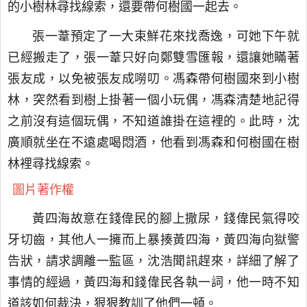
的小樹林尋找線索，還要帶何樹國一起去。
張一葦預定了一大束鮮花來找喬逸，可她下午就
已經搬走了，張一葦只好向鄭雙雪匯報，還讓她瞞著
張友成，以免被張友成嘮叨。馮森帶何樹國來到小樹
林，突然看到樹上掛著一個小玩偶，馮森清楚地記得
之前沒有這個玩偶，不知道誰掛在這裡的。此時，沈
廣順就坐在不遠處喝悶酒，他看到馮森和何樹國在樹
林裡尋找線索。
圖片著作權
黃四海故意在錢偉民的腳上撒尿，錢偉民氣得咬
牙切齒，其他人一擁而上暴揍黃四海，黃四海向獄警
告狀，請求調離一監區，沈浩聞訊趕來，詳細了解了
事情的經過，黃四海和錢偉民各執一詞，他一時不知
道該如何裁決，狠狠教訓了他們一頓。