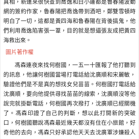
真相，新運來很快查到喬逸和白小蓮都是魯春陽波動
網的簽約作家，魯春陽把喬逸帶到酒吧，鄭雙雪頓時
明白了一切，這都是黃四海和魯春陽在背後搞鬼，他
們利用喬逸陷害張一葦，目的就是想逼張友成把黃四
海救出來。
圖片著作權
馮森連夜來找何樹國，一五一十匯報了他打聽到
的訊息，他讓何樹國當場打電話給沈廣順和宋麗敏，
驗證他們是不是真的想找女兒苗苗。何樹國打電話給
沈廣順，要向他提供尋找苗苗的線索，沈廣順沒等他
說完就掛斷電話，何樹國再次撥打，沈廣順已經關機
了。馮森印證了自己的判斷，想以此打開新的突破
口，何樹國聽說馮森最近幾天都沒有住在小旅館，好
奇他的去向，馮森只好承認他天天去沈廣軍涉嫌殺人