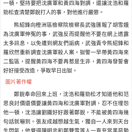
一頓，堅持要把沈廣軍和黃四海對調，還讓沈浩和羅
勁松查清楚鄭銳打人的事，對他進行嚴懲。
熊紹鋒向橙洲區檢察院檢察長武強匯報了胡雪娥
為沈廣軍伸冤的事，武強反而提醒他不要在網上透露
太多訊息，以免遭到網友們詬病，武強責令熊紹鋒和
羅欣然重新調查沈廣軍殺人案。獄警一早帶黃四海來
二監區，提醒黃四海不要再惹是生非，黃四海發誓會
好好接受改造，爭取早日出獄。
圖片著作權
鄭銳奉命回來上班，沈浩和羅勁松才知道他和范
思良討價還價要讓黃四海和沈廣軍對調，忍不住埋怨
他一頓，沈浩讓劉鐵好好跟著鄭銳，不能被黃四海幾
句話就嚇到。張友成越想越生氣，獨自一人來到天台
生悶氣，他覺得陳明忠和鄭雙雪等人一直充當黑惡勢