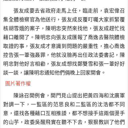
張友成要去省政府走馬上任，臨走前，袁宏偉召
集全體檢察官為他送行，張友成反覆叮囑大家抓緊覆
核胡雪娥的案子，陳明忠突然來找他，張友成趕忙找
藉口離開了。陳明忠向張友成匯報了喬逸去醫院體檢
取證的事，張友成才意識到問題的嚴重性，擔心喬逸
控告張一葦強姦罪，他就沒臉再出任政法委書記，陳
明忠對他好言相勸，張友成想找鄭雙雪和張一葦好好
談一談，讓陳明忠通知他們倆晚上回家開會。
圖片著作權
陳詠召開例會，開門見山提出把黃四海和沈廣軍
對調一下，一監區的范思良和二監區的沈浩都不同
意，還找各種藉口互相推諉，都不想接手這兩個燙手
的山芋，政委吳醒飛實在聽不下去，狠狠教訓了他們