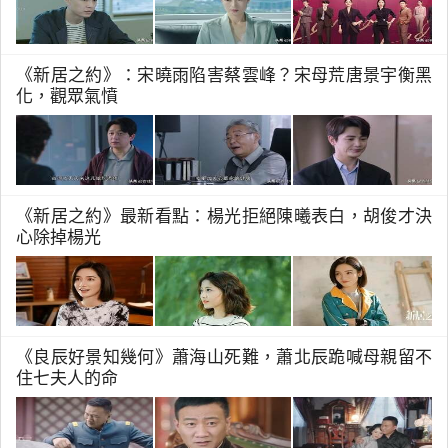
《新居之約》：宋曉雨陷害蔡雲峰？宋母荒唐景宇衡黑
化，觀眾氣憤
《新居之約》最新看點：楊光拒絕陳曦表白，胡俊才決
心除掉楊光
《良辰好景知幾何》蕭海山死難，蕭北辰跪喊母親留不
住七夫人的命