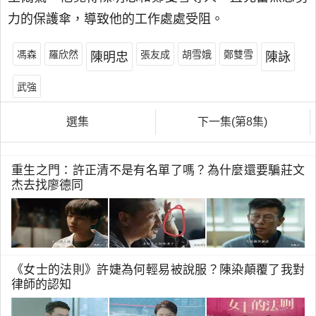
力的保護傘，導致他的工作處處受阻。
馮森
羅欣然
張友成
胡雪娥
鄭雙雪
陳明忠
陳詠
武強
選集
下一集(第8集)
重生之門：許正清不是有名單了嗎？為什麼還要騙莊文
杰去找廖德同
《女士的法則》許婕為何輕易被說服？陳染顛覆了我對
律師的認知