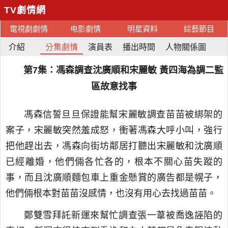
TV劇情網
電視劇劇情
电影劇情
明星資料
綜藝節目
介紹
分集劇情
演員表
播出時間
人物關係圖
第7集：馮森調查沈廣順和宋麗敏 黃四海為調二監
區故意找事
馮森信誓旦旦保證能幫宋麗敏調查苗苗被綁架的
案子，宋麗敏突然羞成怒，衝著馮森大呼小叫，強行
把他趕出去，馮森向街坊鄰居打聽出宋麗敏和沈廣順
已經離婚，他們倆各忙各的，根本不關心苗失蹤的
事，而且沈廣順麵包車上重金懸賞的廣告都是幌子，
他們倆根本對苗苗沒感情，也沒有用心去找過苗苗。
鄭雙雪拜託新運來幫忙調查張一葦被喬逸誣陷的