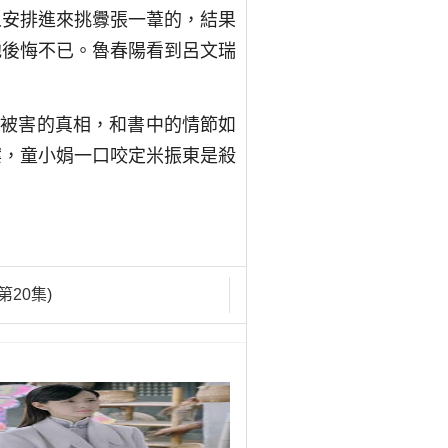
人安排進來挑釁張一葦的，結果
他後悔不已。魯春陽看到呂文瑞
麗被害的真相，和書中的情節如
案，童小娟一口咬定米振東是殺
第20集)