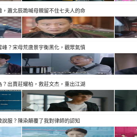
難，蕭北辰跪喊母親留不住七夫人的命
雲峰？宋母荒唐景宇衡黑化，觀眾氣憤
為？出賣莊耀柏，救莊文杰，重出江湖
被說服？陳染顛覆了我對律師的認知