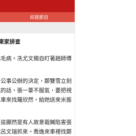
綜藝節目
東家排查
挑毛病。冼尤文親自盯著趙師傅
要公事公辦的決定，鄭雙雪立刻
成的話，張一葦不服氣，要把視
跑車來找羅欣然，給她送來米振
，這顯然是有人故意栽贓陷害張
把呂文瑞抓來。喬逸來車裡找鄭