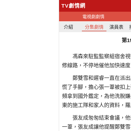
TV劇情網
電視劇劇情
介紹
分集劇情
演員表
第
馮森來駐監監察組宿舍視
修線路，不停地催他加快速度
鄭雙雪和遲睿一直在派出
慌了手腳，擔心張一葦被扣上
頻拿到國外鑑定，為他洗脫嫌
東的施工隊和家人的資料，羅
張友成匆匆結束會議，他
一葦，張友成讓他提醒鄭雙雪