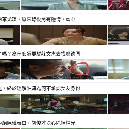
拋棄尤琪，原來背後另有隱情，虐心
了嗎？為什麼還要騙莊文杰去找廖德同
光，終於理解許婕為何不承認女友身份
拒絕陳曦表白，胡俊才決心除掉楊光