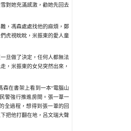
雙雪對她充滿感激，勸她先回去
為難，馮森處處找他的麻煩，鄭
人們虎視眈眈，米振東的愛人童
東一旦做了決定，任何人都無法
先走，米振東的女兒突然出來，
馮森在書架上看到一本“電腦山
被民警強行推進房間。張一葦一
的全過程，想得到張一葦的回
之下把他打翻在地，呂文瑞大聲