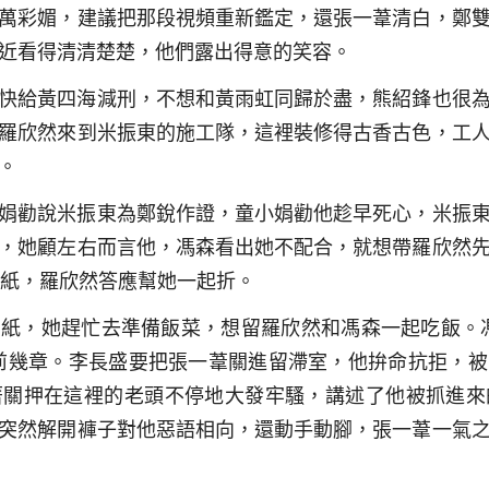
萬彩媚，建議把那段視頻重新鑑定，還張一葦清白，鄭
近看得清清楚楚，他們露出得意的笑容。
快給黃四海減刑，不想和黃雨虹同歸於盡，熊紹鋒也很
羅欣然來到米振東的施工隊，這裡裝修得古香古色，工
。
娟勸說米振東為鄭銳作證，童小娟勸他趁早死心，米振
，她顧左右而言他，馮森看出她不配合，就想帶羅欣然
摺紙，羅欣然答應幫她一起折。
紙，她趕忙去準備飯菜，想留羅欣然和馮森一起吃飯。
前幾章。李長盛要把張一葦關進留滯室，他拚命抗拒，
著關押在這裡的老頭不停地大發牢騷，講述了他被抓進來
突然解開褲子對他惡語相向，還動手動腳，張一葦一氣