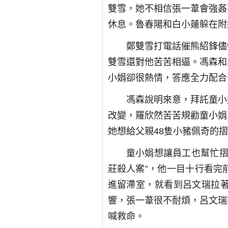
雙雪，她不相信張一葦會強姦
休息。魯春陽和白小蓮躲在附
鄭雙雪打電話催熊紹鋒儘
雙雪還對他苦苦相逼。馮森和
小娟卻很熱情，答應全力配合
馮森說明來意，拜託童小
改變，羅欣然苦苦規勸童小娟
她想給父親48隻小豬佩奇的
童小娟想讓員工也幫忙摺
莊殺人案”，他一目十行看完
進留滯室，就看到呂文瑞拉
響，張一葦很不耐煩，呂文瑞
喊救命。