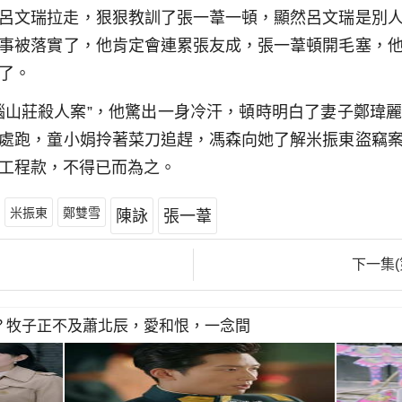
呂文瑞拉走，狠狠教訓了張一葦一頓，顯然呂文瑞是別
事被落實了，他肯定會連累張友成，張一葦頓開毛塞，
了。
腦山莊殺人案”，他驚出一身冷汗，頓時明白了妻子鄭瑋
處跑，童小娟拎著菜刀追趕，馮森向她了解米振東盜竊
工程款，不得已而為之。
米振東
鄭雙雪
陳詠
張一葦
集
下一集(
？牧子正不及蕭北辰，愛和恨，一念間