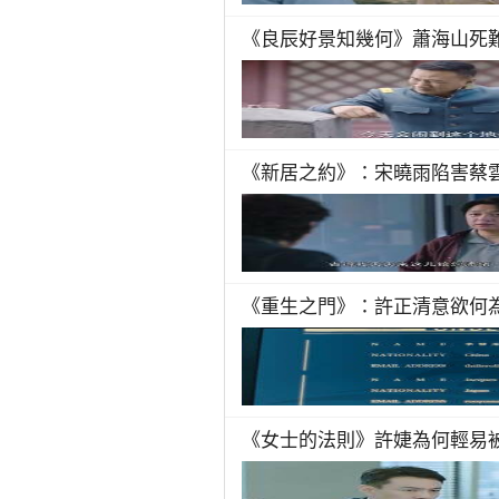
《良辰好景知幾何》蕭海山死
《新居之約》：宋曉雨陷害蔡
《重生之門》：許正清意欲何
《女士的法則》許婕為何輕易