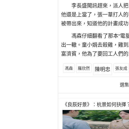
李長盛聞訊趕來，派人把
他還是上當了，張一葦打人的
被帶出來，知道他的計畫成功
馮森仔細翻看了那本“電
出一轍。童小娟去殺雞，雞到
富濟貧，他為了要回工人們的
馮森
羅欣然
張友成
陳明忠
選
《良辰好景》：杭景如何抉擇