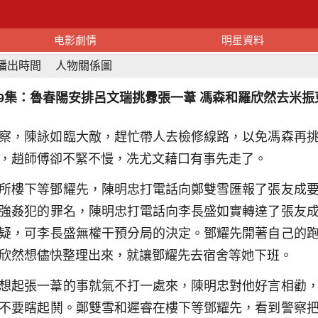
电影劇情
明星資料
播出時間
人物關係圖
19集：魯春陽安排呂文瑞挑釁張一葦 馮森和羅欣然去米振
察，陳詠如臨大敵，趕忙帶人去檢修線路，以免馮森再
，趙師傅卻不緊不慢，冼尤文藉口有事先走了。
所樓下等鄧耀先，陳明忠打電話向鄭雙雪匯報了張友成
強姦犯的罪名，陳明忠打電話向李長盛如實轉達了張友
疑，可李長盛無權干預分局的決定。鄧耀先開著自己的
欣然想儘快整理出來，就讓鄧耀先去宿舍等她下班。
想起張一葦的事就氣不打一處來，陳明忠對他好言相勸
不要瞎起鬨。鄭雙雪和遲睿在樓下等鄧耀先，看到警察