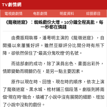
TV劇情網
電視劇劇情
电影劇情
明星資料
綜藝節目
《龍嶺迷窟》：蜘蛛戲份大增，10分鐘全程高能，每
一秒都在燒錢
由費振翔執導，潘粵明主演的《龍嶺迷窟》，自
開播以來屢獲好評。雖然豆瓣評分比開分時有所下
降，卻依然保住了“最高分鬼吹燈”的名號。
而這部劇的成功，除了演員出色、畫面出彩外，
情節變動而精髓仍在，是另一點主要因素。
原作以現在時、回憶、現在時的順序，依次上演
了龍嶺迷窟、黑水城、棺材鋪三個段落。劇版則將兩
個“現在時”融合，填補了小說中沒有展開的細節、增加
了小說中沒有的戲份。