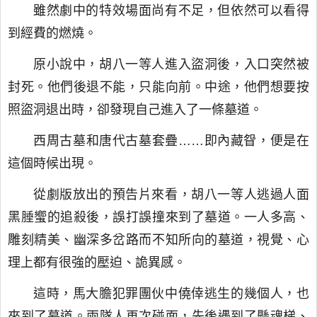
雖然劇中的特效場面尚有不足，但依然可以看得
到經費的燃燒。
原小說中，胡八一等人進入盜洞後，入口突然被
封死。他們後退不能，只能向前。中途，他們想要按
照盜洞退出時，卻發現自己進入了一條墓道。
西周古墓和唐代古墓套疊……即內藏眢，便是在
這個時候出現。
從劇版放出的預告片來看，胡八一等人逃過人面
黑腄蠁的追殺後，誤打誤撞來到了墓道。一人多高、
雕刻精美、幽深多岔路而不知所向的墓道，視覺、心
理上都有很強的壓迫、詭異感。
這時，馬大膽犯罪團伙中僥倖逃生的幾個人，也
來到了墓道。兩隊人再次碰面，先後遇到了懸魂梯、