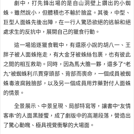
劇中，打先鋒出場的是自山洞壁上鑽出的小蜘
蛛。雖然說小，但體積也不輸於臉盆。其後，中型、
巨型人面蛛先後出陣，在一行人驚恐欲絕的逃躲和絕
處求生的反抗中，展開自己的獵食行動。
這一場追逐獵食戰中，有還原小說的胡八一、王
胖子被人面蛛拖走，有大金牙被蛛絲包裹，也有彼此
之間的相互救助。同時，因為馬大膽一夥，還多了“老
九”被蜘蛛利爪貫穿頭部、背部而喪命，一個成員被蜘
蛛毒液腐蝕臉部，以及另一個成員用炸藥對付人面蛛
的情景。
全景展示、中景呈現、局部特寫等，讓書中“友情
客串”的人面黑腄蠁，成了劇版中的高潮段落，營造出
了驚心動魄、極具視覺衝擊的大場面。