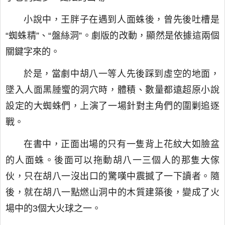
小說中，王胖子在遇到人面蛛後，曾先後吐槽是
“蜘蛛精”、“盤絲洞”。劇版的改動，顯然是依據這兩個
關鍵字來的。
於是，當劇中胡八一等人先後踩到虛空的地面，
墜入人面黑腄蠁的洞穴時，體積、數量都遠超原小說
設定的大蜘蛛們，上演了一場針對主角們的圍剿追逐
戰。
在書中，正面出場的只有一隻背上花紋大如臉盆
的人面蛛。後面可以拖動胡八一三個人的那隻大傢
伙，只在胡八一沒出口的驚嘆中震撼了一下讀者。隨
後，就在胡八一點燃山洞中的木質建築後，變成了火
場中的3個大火球之一。