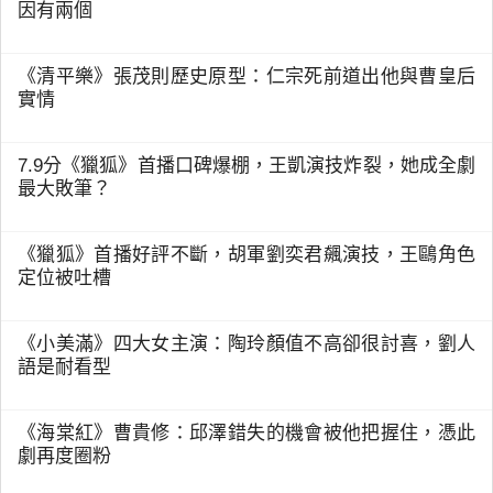
因有兩個
《清平樂》張茂則歷史原型：仁宗死前道出他與曹皇后
實情
7.9分《獵狐》首播口碑爆棚，王凱演技炸裂，她成全劇
最大敗筆？
《獵狐》首播好評不斷，胡軍劉奕君飆演技，王鷗角色
定位被吐槽
《小美滿》四大女主演：陶玲顏值不高卻很討喜，劉人
語是耐看型
《海棠紅》曹貴修：邱澤錯失的機會被他把握住，憑此
劇再度圈粉