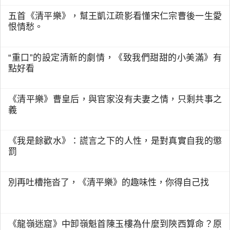
五首《清平樂》，幫王凱江疏影看懂宋仁宗曹後一生愛
恨情愁。
“重口”的設定清新的劇情，《致我們甜甜的小美滿》有
點好看
《清平樂》曹皇后，與官家沒有夫妻之情，只剩共事之
義
《我是餘歡水》：謊言之下的人性，是對真實自我的懲
罰
別再吐槽拖沓了，《清平樂》的趣味性，你得自己找
《龍嶺迷窟》中卸嶺魁首陳玉樓為什麼到陝西算命？原