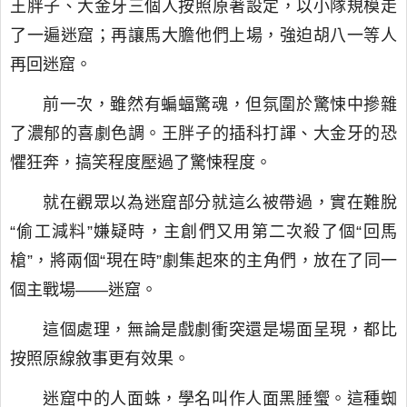
王胖子、大金牙三個人按照原著設定，以小隊規模走
了一遍迷窟；再讓馬大膽他們上場，強迫胡八一等人
再回迷窟。
前一次，雖然有蝙蝠驚魂，但氛圍於驚悚中摻雜
了濃郁的喜劇色調。王胖子的插科打諢、大金牙的恐
懼狂奔，搞笑程度壓過了驚悚程度。
就在觀眾以為迷窟部分就這么被帶過，實在難脫
“偷工減料”嫌疑時，主創們又用第二次殺了個“回馬
槍”，將兩個“現在時”劇集起來的主角們，放在了同一
個主戰場——迷窟。
這個處理，無論是戲劇衝突還是場面呈現，都比
按照原線敘事更有效果。
迷窟中的人面蛛，學名叫作人面黑腄蠁。這種蜘