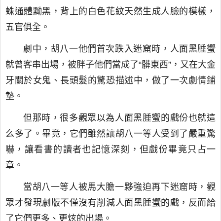
蛛通體黝黑，背上的白色花紋天然生成人臉的模樣，
五官俱全。
劇中，胡八一他們首次跌入迷窟時，人面黑腄蠁
就曾客串出場，被胖子他們當成了“髒東西”，又在大金
牙關於女鬼、長頭髮的驚恐描述中，做了一次劇情鋪
墊。
但那時，很多觀眾以為人面黑腄蠁的戲份也就這
么多了。畢竟，它們雖然讓胡八一等人受到了嚴重驚
嚇，讓看書的讀者也記憶深刻，但戲份畢竟只占一
章。
當胡八一等人被馬大膽一夥強迫再下迷窟時，觀
眾才發現劇版不僅沒有削減人面黑腄蠁的戲，反而給
了它們更多、更炫的出場。