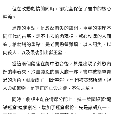
但在改動劇情的同時，卻完全保留了書中的核心
精義。
迷窟的重點，是忽然消失的盜洞、重疊的兩座不
同年代的古墓、走不出去的懸魂梯、驚心動魄的人面
蛛；棺材鋪的重點，是老闆慾壑難填，以人飼魚、以
肉殺人，以及最後引出獻王墓。
當這兩個段落在劇中融合後，於是出現了外憨內
奸的李春來、冷血殘忍的馬大膽一夥。書中被簡單帶
過的角色，劇版成了一個“整體”。他們被貪慾所驅，視
人命如無物，是真正的亡命之徒、不法之輩。
同時，劇版主創在情節分配上，進一步圍繞著“龍
嶺迷窟”這個劇名，增加了迷窟戲份。先是讓胡八一、