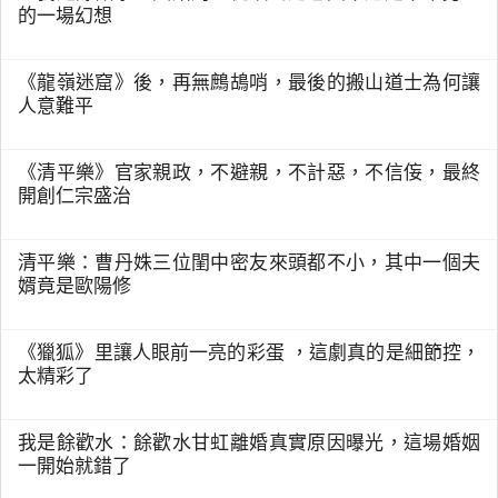
的一場幻想
《龍嶺迷窟》後，再無鷓鴣哨，最後的搬山道士為何讓
人意難平
《清平樂》官家親政，不避親，不計惡，不信侫，最終
開創仁宗盛治
清平樂：曹丹姝三位閨中密友來頭都不小，其中一個夫
婿竟是歐陽修
《獵狐》里讓人眼前一亮的彩蛋 ，這劇真的是細節控，
太精彩了
我是餘歡水：餘歡水甘虹離婚真實原因曝光，這場婚姻
一開始就錯了