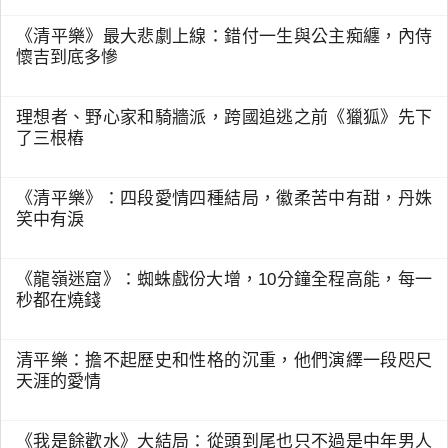
《清平樂》最大悲劇上線：錯付一生與公主痴纏，內侍
懷吉到底多慘
理想者、野心家和騎牆派，跨國追逃之前《獵狐》先下
了三根樁
《清平樂》：四段愛情四種結局，徽柔苦中有甜，丹姝
笑中有淚
《龍嶺迷窟》：蜘蛛戲份大增，10分鐘全程高能，每一
秒都在燒錢
清平樂：擔不起歷史和性格的沉重，他們演繹一段咫尺
天涯的愛情
《我是餘歡水》大結局：從頭到尾也只不過是中年男人