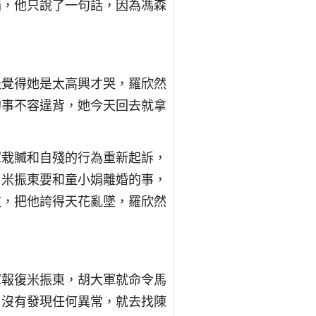
娟，他只說了一句話，因為馮森
米覺得她是太高興才哭，羅欣然
的事不容違背，她今天回去就拿
軍栽贓和自殘的行為重新起訴，
了米振東要和童小娟離婚的事，
敢，把他誇得天花亂墜，羅欣然
軍報復米振東，胡大軍就命令馬
，沒有發現任何異常，就去找陳