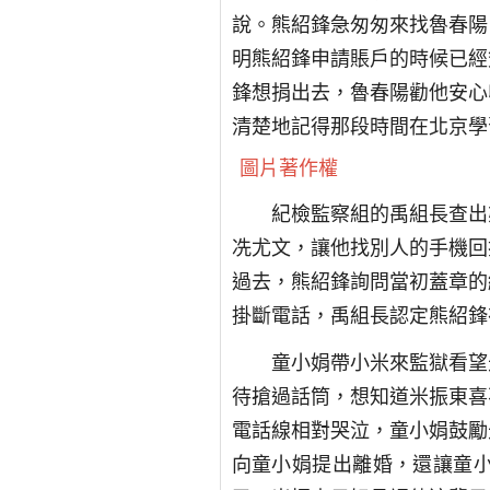
說。熊紹鋒急匆匆來找魯春陽
明熊紹鋒申請賬戶的時候已經
鋒想捐出去，魯春陽勸他安心
清楚地記得那段時間在北京學
圖片著作權
紀檢監察組的禹組長查出
冼尤文，讓他找別人的手機回
過去，熊紹鋒詢問當初蓋章的
掛斷電話，禹組長認定熊紹鋒
童小娟帶小米來監獄看望
待搶過話筒，想知道米振東喜
電話線相對哭泣，童小娟鼓勵
向童小娟提出離婚，還讓童