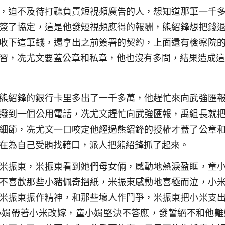
，迫不及待打聽負責短視頻廣告的人，想知道那筆一千
簽了協定，這是他發短視頻應得的報酬，熊紹鋒想把錢
收下這筆錢，還拿出之前簽署的契約，上面還有檢察院
習，冼尤文要蓋公章和私章，他也沒有多問，結果造成這
熊紹鋒的銀行卡里多出了一千多萬，他趕忙來向武強匯
撥到一個公用電話，冼尤文趕忙向武強匯報，禹組長就
細節，冼尤文一口咬定他經過熊紹鋒的授權才蓋了公章
在為自己受賄找藉口，派人把熊紹鋒抓了起來。
米振東，米振東看到她們母女倆，感動地熱淚盈眶，童
不喜歡那些小豬佩奇摺紙，米振東感動地喜極而泣，小
米振東振作精神，和那些壞人作鬥爭，米振東把小米支
小娟帶著小米改嫁，童小娟堅決不答應，發誓絕不和他離