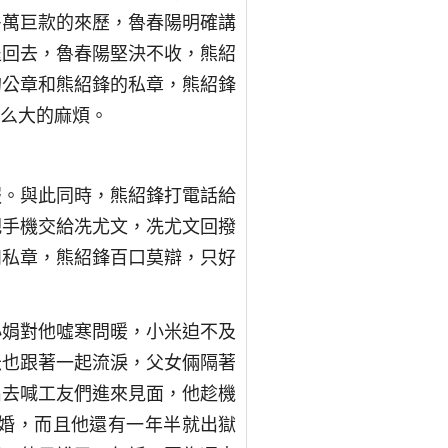
多萬巨款的來歷，魯春陽明確講
退回去，魯春陽堅決不收，熊紹
的公章和熊紹鋒的私章，熊紹鋒
么大的麻煩。
報。與此同時，熊紹鋒打電話給
把手機交給冼尤文，冼尤文回撥
和私章，熊紹鋒百口莫辯，只好
小娟對他噓寒問暖，小米迫不及
米也跟著一起流淚，父女倆隔著
出去喊工友們進來見面，他趁機
婚，而且他還有一年半就出獄