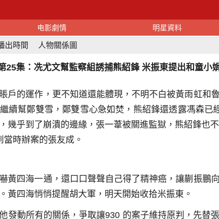
电影劇情
明星資料
播出時間
人物關係圖
第25集：冼尤文幫監察組誘捕熊紹鋒 米振東提出和童小
賬戶的運作，更不知道還能體現，不明不白被黃雨虹和
繼續幫鄭雙雪，鄭雙雪心急如焚，熊紹鋒還透露馮森已經
，幾乎到了崩潰的邊緣，張一葦被關進監獄，熊紹鋒也不
到當時辦案的張友成。
嚇黃四海一通，還口口聲聲自己得了精神癌，讓蒯振鵬
。黃四海悄悄提醒胡大軍，明天開始收拾米振東。
他發動所有的關係，爭取讓930 的案子維持原判，先替