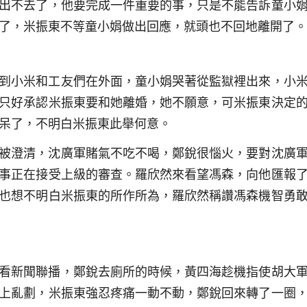
出不去了，他要完成一件重要的事，只是不能告訴童小
了，米振東不等童小娟做出回應，就頭也不回地離開了。
到小米和工友們在外面，童小娟哭著從監獄裡出來，小
只好承認米振東要和她離婚，她不願意，可米振東決定
呆了，不明白米振東此舉何意。
被澄清，沈廣軍賭氣不吃不喝，鄭銳很惱火，要對沈廣
事正在接受上級的審查。羅欣然來看望馮森，向他匯報
也想不明白米振東的所作所為，羅欣然稱讚馮森機智勇
看新聞聯播，鄭銳去廁所的時候，黃四海趁機指使胡大
上亂劃，米振東強忍疼痛一動不動，鄭銳回來轉了一圈