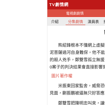
TV劇情網
電視劇劇情
介紹
分集劇情
演員表
熊紹鋒根本不懂網上虛擬
泥菩薩過河自身難保，他不能
的殺人兇手，鄭雙雪孤立無援
0案子的判決結果會直接影響
圖片著作權
米振東回家監舍，威脅恐
見面，蒯振鵬被逼無只好答應
鄭雙雪把陳明忠叫來，讓