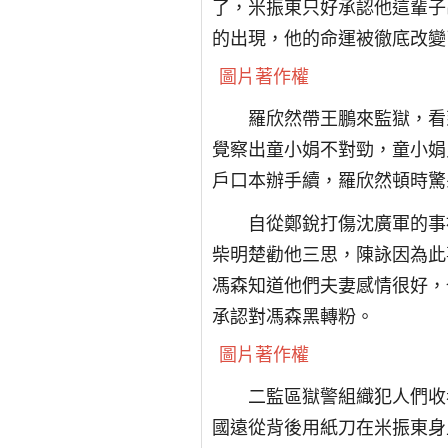
了，米振東只好承認他這輩子
的出現，他的命運被徹底改變
圖片著作權
羅欣然帶王鵬來監獄，看
覺察出童小娟不對勁，童小娟
戶口本辦手續，羅欣然頓時驚
自從鄭銳打傷沈廣軍的事
柴明楚勸他三思，陳詠因為此
馮森知道他們夫妻感情很好，
承認對馮森黑轉粉。
圖片著作權
二監區獄警組織犯人們收
國遠從背後用紙刀在米振東身