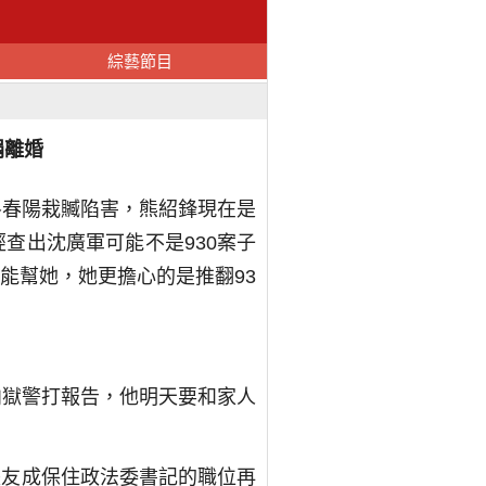
綜藝節目
娟離婚
魯春陽栽贓陷害，熊紹鋒現在是
查出沈廣軍可能不是930案子
能幫她，她更擔心的是推翻93
向獄警打報告，他明天要和家人
張友成保住政法委書記的職位再