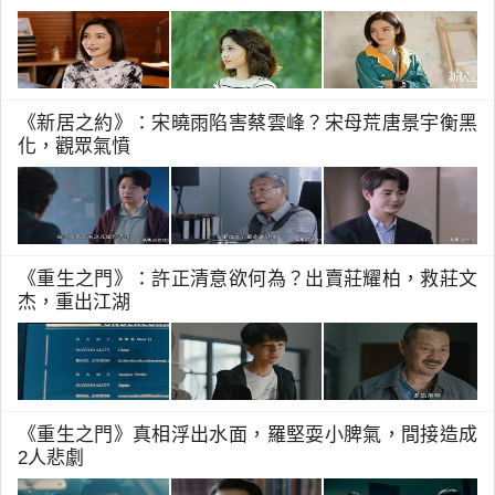
《新居之約》：宋曉雨陷害蔡雲峰？宋母荒唐景宇衡黑
化，觀眾氣憤
《重生之門》：許正清意欲何為？出賣莊耀柏，救莊文
杰，重出江湖
《重生之門》真相浮出水面，羅堅耍小脾氣，間接造成
2人悲劇