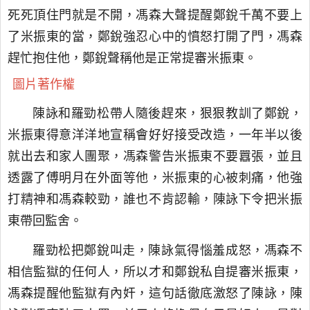
死死頂住門就是不開，馮森大聲提醒鄭銳千萬不要上
了米振東的當，鄭銳強忍心中的憤怒打開了門，馮森
趕忙抱住他，鄭銳聲稱他是正常提審米振東。
圖片著作權
陳詠和羅勁松帶人隨後趕來，狠狠教訓了鄭銳，
米振東得意洋洋地宣稱會好好接受改造，一年半以後
就出去和家人團聚，馮森警告米振東不要囂張，並且
透露了傅明月在外面等他，米振東的心被刺痛，他強
打精神和馮森較勁，誰也不肯認輸，陳詠下令把米振
東帶回監舍。
羅勁松把鄭銳叫走，陳詠氣得惱羞成怒，馮森不
相信監獄的任何人，所以才和鄭銳私自提審米振東，
馮森提醒他監獄有內奸，這句話徹底激怒了陳詠，陳