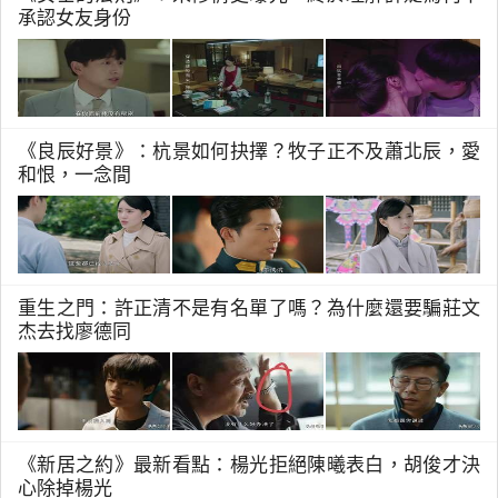
承認女友身份
《良辰好景》：杭景如何抉擇？牧子正不及蕭北辰，愛
和恨，一念間
重生之門：許正清不是有名單了嗎？為什麼還要騙莊文
杰去找廖德同
《新居之約》最新看點：楊光拒絕陳曦表白，胡俊才決
心除掉楊光