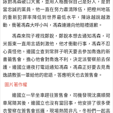
詠對馮森破口大罵，並用人格擔保自己是好人，是對
當忠誠的黨員，他一直在努力肅清隊伍，把橙州地區
的重新犯罪率降低到世界最低水平，陳詠越說越激
動，衝著馮森大呼小叫，馮森連連向他賠禮道歉。
馮森來院子裡找鄭銳，鄭銳本想去通知馮森，可
米振東一直用言語刺激他，他才衝動行事，馮森不忍
心責怪他。邊國立查到常胖子明天要去參加喬逸的新
書籤售會，擔心他會對喬逸不利，決定派警察前去保
護，邊國立連夜打電話通知馮森，馮森正好要去見喬
逸請教張一葦給他的密語，答應明天也去簽售會。
圖片著作權
邊國立一早坐車趕往簽售會，司機發現沈廣順開
車尾隨其後，邊國立也沒有當回事，他安排了很多便
衣警察在簽售會巡邏，現場熱鬧非凡，冬粉們一起高