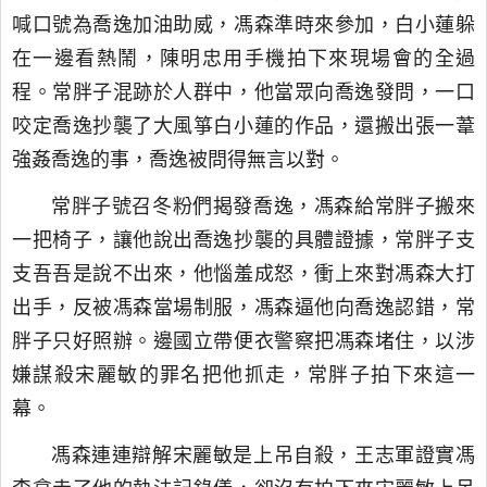
喊口號為喬逸加油助威，馮森準時來參加，白小蓮躲
在一邊看熱鬧，陳明忠用手機拍下來現場會的全過
程。常胖子混跡於人群中，他當眾向喬逸發問，一口
咬定喬逸抄襲了大風箏白小蓮的作品，還搬出張一葦
強姦喬逸的事，喬逸被問得無言以對。
常胖子號召冬粉們揭發喬逸，馮森給常胖子搬來
一把椅子，讓他說出喬逸抄襲的具體證據，常胖子支
支吾吾是說不出來，他惱羞成怒，衝上來對馮森大打
出手，反被馮森當場制服，馮森逼他向喬逸認錯，常
胖子只好照辦。邊國立帶便衣警察把馮森堵住，以涉
嫌謀殺宋麗敏的罪名把他抓走，常胖子拍下來這一
幕。
馮森連連辯解宋麗敏是上吊自殺，王志軍證實馮