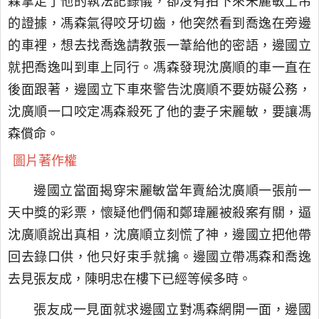
森拿走了他的執法記錄儀，卻沒有拍下來宋麗敏上吊
的證據，馮森氣得咬牙切齒，他突然看到喬逸在旁邊
的車裡，想去找喬逸請教張一葦給他的密語，邊國立
就把喬逸叫到車上同行。馮森發現沈廣順的車一直在
後面跟著，邊國立下車來警告沈廣順不要妨礙公務，
沈廣順一口咬定馮森殺死了他的妻子宋麗敏，要讓馮
森償命。
圖片著作權
邊國立當面揭穿宋麗敏當年賣給沈廣順一張前一
天中獎的彩票，懷疑他們倆和鄭瑋麗被殺案有關，逼
沈廣順說出真相，沈廣順立刻慌了神，邊國立把他帶
回去錄口供，他只好束手就擒。邊國立帶馮森和喬逸
去見張友成，陳明忠在樓下已經等候多時。
張友成一見面就求邊國立對馮森網開一面，邊國