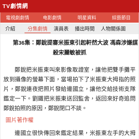
TV劇情網
電視劇劇情
电影劇情
明星資料
綜藝節目
介紹
分集劇情
演員表
播出時間
人物關係圖
第36集：鄭銳提審米振東引起軒然大波 馮森涉嫌謀
殺宋麗敏被抓
鄭銳把米振東叫來影像取證室，讓他把雙手攤平
放到攝像的螢幕下面，當場拍下了米振東大拇指的照
片，鄭銳連夜把照片發給邊國立，讓他交給技術支隊
鑑定一下。劉鐵把米振東送回監舍，返回來好奇追問
鄭銳拍照的原因，鄭銳閉口不談。
圖片著作權
邊國立很快傳回來鑑定結果，米振東左手的大拇