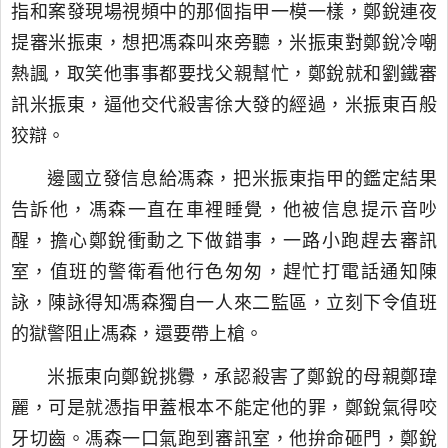
指和案發現場視頻中的那個指甲一模一樣，鄭銳連夜
提審米振東，想把馮森叫來旁聽，米振東對鄭銳冷嘲
熱諷，取笑他事事都要找父親幫忙，鄭銳就和劉鐵審
訊米振東，逼他交代殺害徐大發的經過，米振東百般
狡辯。
邊國立發信息給馮森，把米振東指甲的鑑定結果
告訴他，馮森一直在車裡睡覺，他被信息提示音吵
醒，擔心鄭銳衝動之下做錯事，一路小跑趕去審訊
室，值班的警衛看他行色匆匆，趕忙打電話通知陳
詠，陳詠得知馮森獨自一人來二監區，立刻下令值班
的獄警阻止馮森，還要帶上槍。
米振東向鄭銳挑釁，承認殺害了鄭銳的母親鄭瑋
麗，可是就憑指甲蓋根本不能定他的罪，鄭銳氣得咬
牙切齒。馮森一口氣跑到審訊室，他拚命砸門，鄭銳