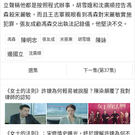
立聲稱他都是按照程式辦事，胡雪娥和沈廣順控告馮
森殺宋麗敏，而且王志軍親眼看到馮森對宋麗敏實施
犯罪，張友成勸馮森交出執法記錄儀，他堅決不交。
馮森
張友成
米振東
胡雪娥
陳明忠
陳詠
沈廣順
邊國立
選集
下一集(第37集)
《女士的法則》許婕為何輕易被說服？陳染顛覆了我對
律師的認知
《女士的法則》：宋修情史曝光，終於理解許婕為何不